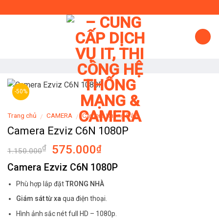
Skip
to
content
-50%
Trang chủ
CAMERA
Camera Không Dây
/
/
Camera Ezviz C6N 1080P
575.000
₫
₫
1.150.000
Camera Ezviz C6N 1080P
Phù hợp lắp đặt
TRONG NHÀ
Giám sát từ xa
qua điện thoại.
Hình ảnh sắc nét full HD – 1080p.