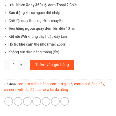
Điều Khiển
Xoay 360 Độ
, đàm Thoại 2 Chiều.
Báo động
khi có người đột nhập.
Chế độ xoay theo người di chuyển.
Đèn
hồng ngoại quay đêm
lên đến 10 m.
Kết nối Wifi
không dây hoặc dây
Lan
.
Hỗ trợ
khe cắm thẻ nhớ
(max
256G
).
Không tốn điện hàng tháng (5v).
Số lượng
Thêm vào giỏ hàng
camera chính hãng
camera giá rẻ
camera không dây
Từ khóa:
,
,
,
camera wifi
lắp đặt camera tại đà nẵng
,