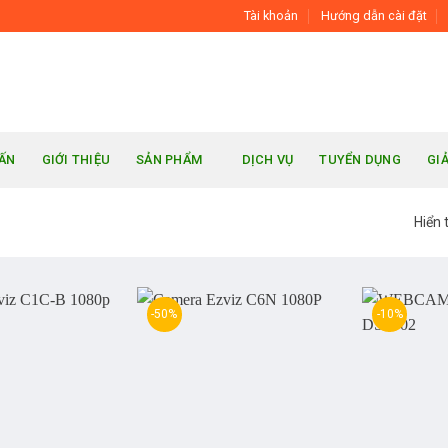
Tài khoản
Hướng dẫn cài đặt
UẤN
GIỚI THIỆU
SẢN PHẨM
DỊCH VỤ
TUYỂN DỤNG
GI
Hiển 
-50%
-10%