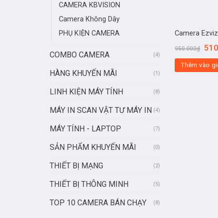
CAMERA KBVISION
Camera Không Dây
Camera Ezviz
PHỤ KIỆN CAMERA
510
950.000
₫
COMBO CAMERA
(4)
Thêm vào gi
HÀNG KHUYẾN MÃI
(1)
LINH KIỆN MÁY TÍNH
(8)
MÁY IN SCAN VẬT TƯ MÁY IN
(4)
MÁY TÍNH - LAPTOP
(7)
SẢN PHẨM KHUYẾN MÃI
(0)
THIẾT BỊ MẠNG
(2)
THIẾT BỊ THÔNG MINH
(5)
TOP 10 CAMERA BÁN CHẠY
(8)