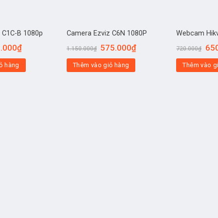
 C1C-B 1080p
Camera Ezviz C6N 1080P
Webcam Hikv
.000
₫
575.000
₫
65
1.150.000
₫
720.000
₫
ỏ hàng
Thêm vào giỏ hàng
Thêm vào g