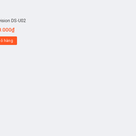
ision DS-U02
0.000
₫
iỏ hàng