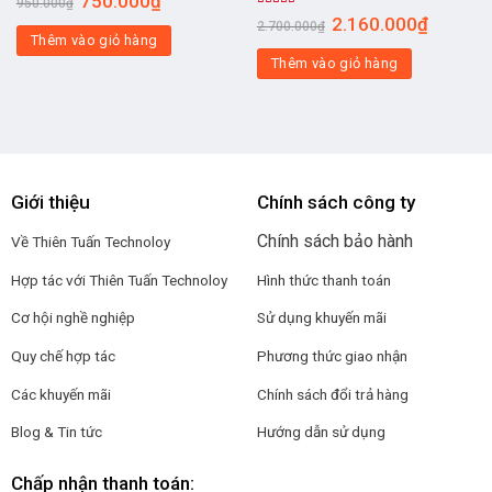
750.000
₫
950.000
₫
Được xếp
2.160.000
₫
2.700.000
₫
hạng
4.00
Thêm vào giỏ hàng
5 sao
Thêm vào giỏ hàng
Giới thiệu
Chính sách công ty
Chính sách bảo hành
Về Thiên Tuấn Technoloy
Hợp tác với
Thiên Tuấn Technoloy
Hình thức thanh toán
Cơ hội nghề nghiệp
Sử dụng khuyến mãi
Quy chế hợp tác
Phương thức giao nhận
Các khuyến mãi
Chính sách đổi trả hàng
Blog & Tin tức
Hướng dẫn sử dụng
Chấp nhận thanh toán: