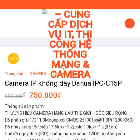
Skip
to
content
-21%
Trang chủ
CAMERA
Camera Không Dây
/
/
Camera IP không dây Dahua IPC-C15P
750.000
₫
₫
950.000
Thông số sản phẩm
THƯƠNG HIỆU CAMERA HÀNG ĐẦU THẾ GIỚI – GÓC SIÊU RỘNG
Độ phân giải 1/3” 1.3Megapixel CMOS 25/30fps@1.3P(1280×960)
Độ nhạy sáng tối thiểu 1.96lux/F1.2(color),0lux/F1.2(IR on)
Chế độ ngày đêm(ICR), chống ngược sáng DWDR, tự động cân