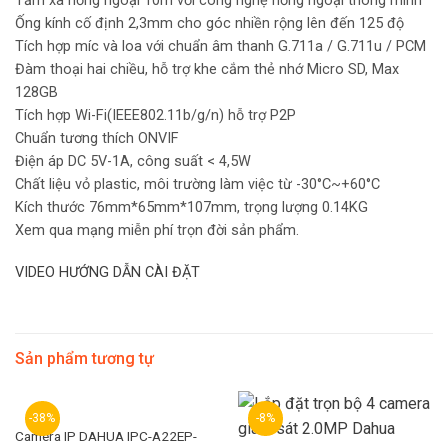
Tầm xa hồng ngoại 10m với công nghệ hồng ngoại thông minh
Ống kính cố định 2,3mm cho góc nhiền rộng lên đến 125 độ
Tích hợp míc và loa với chuẩn âm thanh G.711a / G.711u / PCM
Đàm thoại hai chiều, hỗ trợ khe cắm thẻ nhớ Micro SD, Max
128GB
Tích hợp Wi-Fi(IEEE802.11b/g/n) hỗ trợ P2P
Chuẩn tương thích ONVIF
Điện áp DC 5V-1A, công suất < 4,5W
Chất liệu vỏ plastic, môi trường làm việc từ -30°C~+60°C
Kích thước 76mm*65mm*107mm, trọng lượng 0.14KG
Xem qua mạng miễn phí trọn đời sản phẩm.
VIDEO HƯỚNG DẪN CÀI ĐẶT
Sản phẩm tương tự
-38%
-8%
Camera IP DAHUA IPC-A22EP-