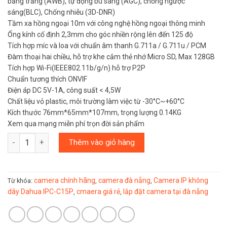
bằng trắng (AWB), tự động bù sáng (AGC), chống ngược
sáng(BLC), Chống nhiễu (3D-DNR)
Tầm xa hồng ngoại 10m với công nghệ hồng ngoại thông minh
Ống kính cố định 2,3mm cho góc nhiền rộng lên đến 125 độ
Tích hợp míc và loa với chuẩn âm thanh G.711a / G.711u / PCM
Đàm thoại hai chiều, hỗ trợ khe cắm thẻ nhớ Micro SD, Max 128GB
Tích hợp Wi-Fi(IEEE802.11b/g/n) hỗ trợ P2P
Chuẩn tương thích ONVIF
Điện áp DC 5V-1A, công suất < 4,5W
Chất liệu vỏ plastic, môi trường làm việc từ -30°C~+60°C
Kích thước 76mm*65mm*107mm, trọng lượng 0.14KG
Xem qua mạng miễn phí trọn đời sản phẩm
Số lượng
Thêm vào giỏ hàng
camera chính hãng
camera đà nẵng
Camera IP không
Từ khóa:
,
,
dây Dahua IPC-C15P
cmaera giá rẻ
lắp đặt camera tại đà nẵng
,
,