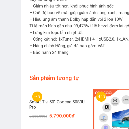
– Giảm nhiễu tốt hơn, khôi phục hình ảnh gốc
– Chế độ bảo vệ mắt giúp giảm ánh sáng xanh, mang l
– Hiệu ứng âm thanh Dolby hấp dẫn với 2 loa 10W
Tỉ lệ màn hình gần như 99,478% tỉ lệ bezel đem lại 
– Lưng kim loại, tản nhiệt tốt
– Cổng kết nối: 1xTuner, 2xHDMI1.4, 1xUSB2.0, 1xLAN
–
Hàng chính Hãng
, giá đã bao gồm VAT
– Bảo hành 24 tháng
Sản phẩm tương tự
-7%
-14%
Smart Tivi 50″ Coocaa 50S3U
Pro
5.790.000
₫
6.200.000
₫