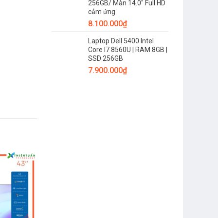
256GB/ Màn 14.0″ Full HD
cảm ứng
8.100.000
₫
Laptop Dell 5400 Intel
Core I7 8560U | RAM 8GB |
SSD 256GB
7.900.000
₫