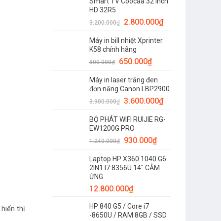
Smart TV Coocaa 32 inch
HD 32R5
2.800.000
₫
3.200.000
₫
Máy in bill nhiệt Xprinter
K58 chính hãng
650.000
₫
800.000
₫
Máy in laser trắng đen
đơn năng Canon LBP2900
3.600.000
₫
3.900.000
₫
BỘ PHÁT WIFI RUIJIE RG-
EW1200G PRO
930.000
₫
1.240.000
₫
Laptop HP X360 1040 G6
2IN1 I7 8356U 14" CẢM
ỨNG
12.800.000
₫
HP 840 G5 / Core i7
hiển thị
-8650U / RAM 8GB / SSD