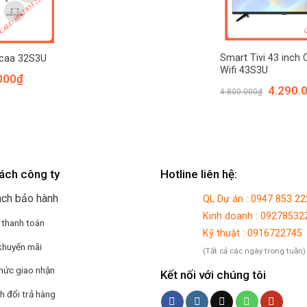
Smart Tivi 43 inch
ocaa 32S3U
Wifi 43S3U
000
₫
4.290.
4.800.000
₫
ách công ty
Hotline liên hệ:
ách bảo hành
QL Dự án : 0947 853 22
Kinh doanh : 09278532
 thanh toán
Kỹ thuật : 0916722745
khuyến mãi
(Tất cả các ngày trong tuần)
hức giao nhận
Kết nối với chúng tôi
h đổi trả hàng