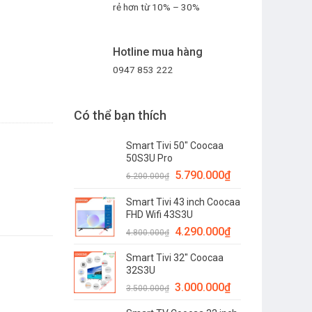
rẻ hơn từ 10% – 30%
Hotline mua hàng
0947 853 222
Có thể bạn thích
Smart Tivi 50" Coocaa
50S3U Pro
5.790.000
₫
6.200.000
₫
Smart Tivi 43 inch Coocaa
FHD Wifi 43S3U
4.290.000
₫
4.800.000
₫
Smart Tivi 32" Coocaa
32S3U
3.000.000
₫
3.500.000
₫