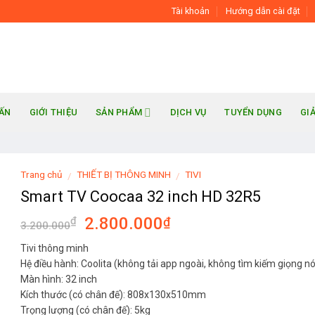
Tài khoản
Hướng dẫn cài đặt
UẤN
GIỚI THIỆU
SẢN PHẨM
DỊCH VỤ
TUYỂN DỤNG
GI
Trang chủ
THIẾT BỊ THÔNG MINH
TIVI
/
/
Smart TV Coocaa 32 inch HD 32R5
2.800.000
₫
₫
3.200.000
Tivi thông minh
Hệ điều hành: Coolita (không tải app ngoài, không tìm kiếm giọng nó
Màn hình: 32 inch
Kích thước (có chân đế): 808x130x510mm
Trọng lượng (có chân đế): 5kg