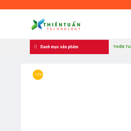
Skip
to
content
Danh mục sản phẩm
THIÊN T
-13%