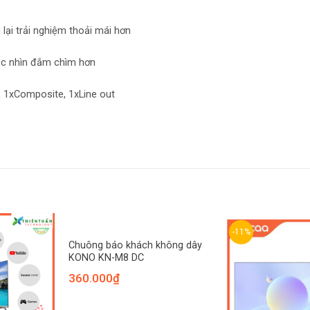
ại trải nghiệm thoải mái hơn
góc nhìn đắm chìm hơn
, 1xComposite, 1xLine out
-11%
Chuông báo khách không dây
KONO KN-M8 DC
360.000
₫