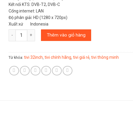
Kết nối KTS: DVB-T2, DVB-C
Cổng internet: LAN
Độ phân giải: HD (1280 x 720px)
Xuất xứ Indonesia
Số lượng
Thêm vào giỏ hàng
tivi 32inch
tivi chính hãng
tivi giá rẻ
tivi thông minh
Từ khóa:
,
,
,