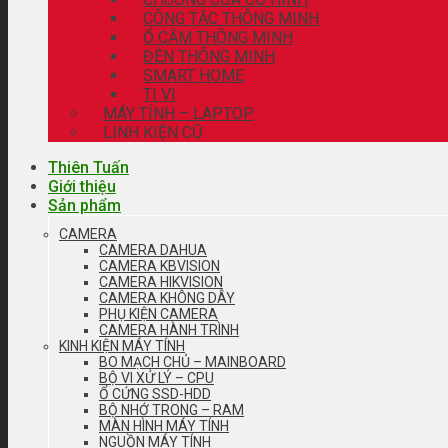
CÔNG TẮC THÔNG MINH
Ổ CẮM THÔNG MINH
ĐÈN THÔNG MINH
SMART HOME
TI VI
MÁY TÍNH – LAPTOP
LINH KIỆN CŨ
Thiên Tuấn
Giới thiệu
Sản phẩm
CAMERA
CAMERA DAHUA
CAMERA KBVISION
CAMERA HIKVISION
CAMERA KHÔNG DÂY
PHỤ KIỆN CAMERA
CAMERA HÀNH TRÌNH
KINH KIỆN MÁY TÍNH
BO MẠCH CHỦ – MAINBOARD
BỘ VI XỬ LÝ – CPU
Ổ CỨNG SSD-HDD
BỘ NHỚ TRONG – RAM
MÀN HÌNH MÁY TÍNH
NGUỒN MÁY TÍNH