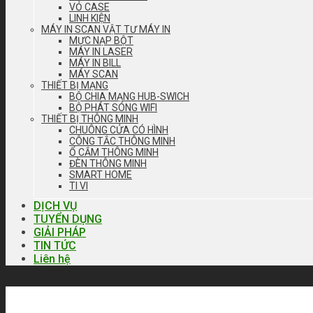
VỎ CASE
LINH KIỆN
MÁY IN SCAN VẬT TƯ MÁY IN
MỰC NẠP BỘT
MÁY IN LASER
MÁY IN BILL
MÁY SCAN
THIẾT BỊ MẠNG
BỘ CHIA MẠNG HUB-SWICH
BỘ PHÁT SÓNG WIFI
THIẾT BỊ THÔNG MINH
CHUÔNG CỬA CÓ HÌNH
CÔNG TẮC THÔNG MINH
Ổ CẮM THÔNG MINH
ĐÈN THÔNG MINH
SMART HOME
TI VI
DỊCH VỤ
TUYỂN DỤNG
GIẢI PHÁP
TIN TỨC
Liên hệ