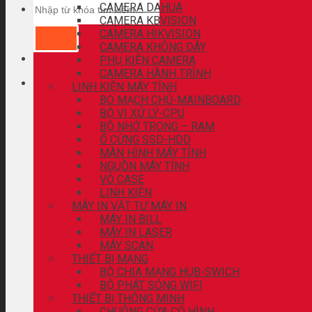
CAMERA DAHUA
CAMERA KBVISION
CAMERA HIKVISION
CAMERA KHÔNG DÂY
PHỤ KIỆN CAMERA
CAMERA HÀNH TRÌNH
LINH KIỆN MÁY TÍNH
BO MẠCH CHỦ-MAINBOARD
BỘ VI XỬ LÝ-CPU
BỘ NHỚ TRONG – RAM
Ổ CỨNG SSD-HDD
MÀN HÌNH MÁY TÍNH
NGUỒN MÁY TÍNH
VỎ CASE
LINH KIỆN
MÁY IN VẬT TƯ MÁY IN
MÁY IN BILL
MÁY IN LASER
MÁY SCAN
THIẾT BỊ MẠNG
BỘ CHIA MẠNG HUB-SWICH
BỘ PHÁT SÓNG WIFI
THIẾT BỊ THÔNG MINH
CHUÔNG CỬA CÓ HÌNH