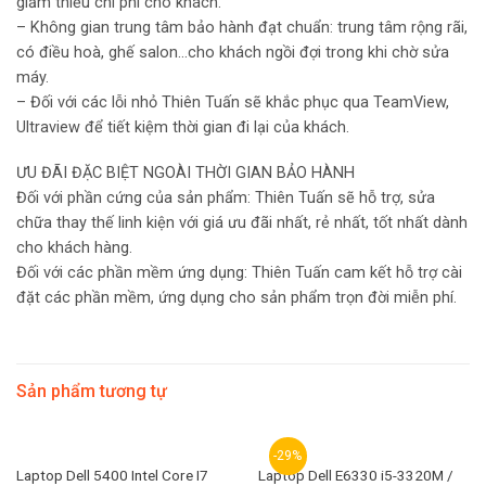
giảm thiểu chi phí cho khách.
– Không gian trung tâm bảo hành đạt chuẩn: trung tâm rộng rãi,
có điều hoà, ghế salon…cho khách ngồi đợi trong khi chờ sửa
máy.
– Đối với các lỗi nhỏ Thiên Tuấn sẽ khắc phục qua TeamView,
Ultraview để tiết kiệm thời gian đi lại của khách.
ƯU ĐÃI ĐẶC BIỆT NGOÀI THỜI GIAN BẢO HÀNH
Đối với phần cứng của sản phẩm: Thiên Tuấn sẽ hỗ trợ, sửa
chữa thay thế linh kiện với giá ưu đãi nhất, rẻ nhất, tốt nhất dành
cho khách hàng.
Đối với các phần mềm ứng dụng: Thiên Tuấn cam kết hỗ trợ cài
đặt các phần mềm, ứng dụng cho sản phẩm trọn đời miễn phí.
Sản phẩm tương tự
-29%
Laptop Dell 5400 Intel Core I7
Laptop Dell E6330 i5-3320M /