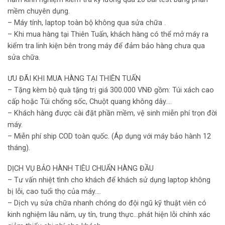
mềm chuyên dụng.
– Máy tính, laptop toàn bộ không qua sửa chữa .
– Khi mua hàng tại Thiên Tuấn, khách hàng có thể mở máy ra
kiểm tra linh kiện bên trong máy để đảm bảo hàng chưa qua
sửa chữa.
ƯU ĐÃI KHI MUA HÀNG TẠI THIÊN TUẤN
– Tặng kèm bộ quà tặng trị giá 300.000 VNĐ gồm: Túi xách cao
cấp hoặc Túi chống sốc, Chuột quang không dây….
– Khách hàng được cài đặt phần mềm, vệ sinh miễn phí trọn đời
máy.
– Miễn phí ship COD toàn quốc. (Áp dụng với máy bảo hành 12
tháng).
DỊCH VỤ BẢO HÀNH TIÊU CHUẨN HÀNG ĐẦU
– Tư vấn nhiệt tình cho khách để khách sử dụng laptop không
bị lỗi, cao tuổi thọ của máy….
– Dịch vụ sửa chữa nhanh chóng do đội ngũ kỹ thuật viên có
kinh nghiệm lâu năm, uy tín, trung thực…phát hiện lỗi chính xác