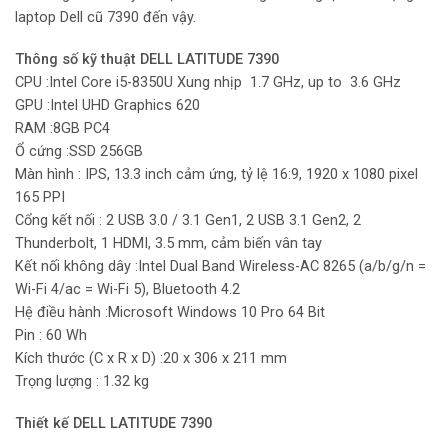
laptop Dell cũ 7390 đến vậy.
Thông số kỹ thuật DELL LATITUDE 7390
CPU :Intel Core i5-8350U Xung nhịp 1.7 GHz, up to 3.6 GHz
GPU :Intel UHD Graphics 620
RAM :8GB PC4
Ổ cứng :SSD 256GB
Màn hình : IPS, 13.3 inch cảm ứng, tỷ lệ 16:9, 1920 x 1080 pixel
165 PPI
Cổng kết nối : 2 USB 3.0 / 3.1 Gen1, 2 USB 3.1 Gen2, 2
Thunderbolt, 1 HDMI, 3.5 mm, cảm biến vân tay
Kết nối không dây :Intel Dual Band Wireless-AC 8265 (a/b/g/n =
Wi-Fi 4/ac = Wi-Fi 5), Bluetooth 4.2
Hệ điều hành :Microsoft Windows 10 Pro 64 Bit
Pin : 60 Wh
Kích thước (C x R x D) :20 x 306 x 211 mm
Trọng lượng : 1.32 kg
Thiết kế DELL LATITUDE 7390