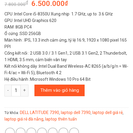
6.500.000
₫
₫
7.800.000
CPU :Intel Core i5-8350U Xung nhịp 1.7 GHz, up to 3.6 GHz
GPU :Intel UHD Graphics 620
RAM :8GB PC4
Ổ cứng :SSD 256GB
Màn hình : IPS, 13.3 inch cảm ứng, tỷ lệ 16:9, 1920 x 1080 pixel 165
PPI
Cổng kết nối : 2 USB 3.0 / 3.1 Gen1, 2 USB 3.1 Gen2, 2 Thunderbolt,
1 HDMI, 3.5 mm, cảm biến vân tay
Kết nối không dây :Intel Dual Band Wireless-AC 8265 (a/b/g/n = Wi-
Fi 4/ac = Wi-Fi 5), Bluetooth 4.2
Hệ điều hành :Microsoft Windows 10 Pro 64 Bit
Số lượng
Thêm vào giỏ hàng
DELL LATITUDE 7390
laptop dell 7390
laptop dell giá rẻ
Từ khóa:
,
,
,
laptop giá rẻ đà nẵng
laptop thiên tuấn
,