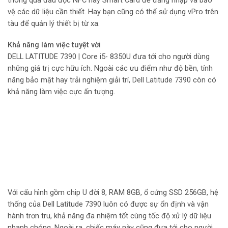
thông qua đầu đọc NFC hay Smart Card để đăng nhập và bảo
vệ các dữ liệu cần thiết. Hay bạn cũng có thể sử dụng vPro trên
tàu để quản lý thiết bị từ xa.
Khả năng làm việc tuyệt vời
DELL LATITUDE 7390 | Core i5- 8350U đưa tới cho người dùng
những giá trị cực hữu ích. Ngoài các ưu điểm như độ bền, tính
năng bảo mật hay trải nghiệm giải trí, Dell Latitude 7390 còn có
khả năng làm việc cực ấn tượng.
Với cấu hình gồm chip U đời 8, RAM 8GB, ổ cứng SSD 256GB, hệ
thống của Dell Latitude 7390 luôn có được sự ổn định và vận
hành trơn tru, khả năng đa nhiệm tốt cùng tốc độ xử lý dữ liệu
nhanh chóng. Ngoài ra, chiếc máy này cũng đưa tới cho người