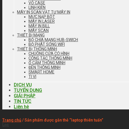
VỎ CASE
LINH KIỆN
MÁY IN SCAN VẬT TƯ MÁY IN
MỰC NẠP BỘT
MÁY IN LASER
MÁY IN BILL
MÁY SCAN
THIẾT BỊ MẠNG
BỘ CHIA MẠNG HUB-SWICH
BỘ PHÁT SÓNG WIFI
THIẾT BỊ THÔNG MINH
CHUÔNG CỬA CÓ HÌNH
CÔNG TẮC THÔNG MINH
Ổ CẮM THÔNG MINH
ĐÈN THÔNG MINH
SMART HOME
TI VI
DỊCH VỤ
TUYỂN DỤNG
GIẢI PHÁP
TIN TỨC
Liên hệ
Trang chủ
/
Sản phẩm được gắn thẻ “laptop thiên tuấn”
Lọc