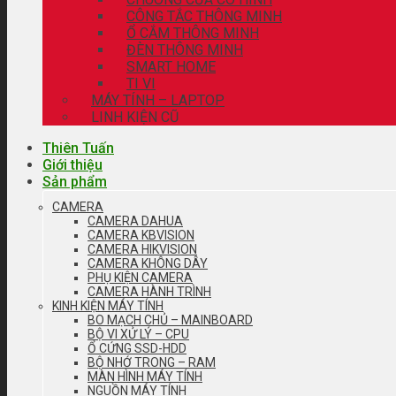
CÔNG TẮC THÔNG MINH
Ổ CẮM THÔNG MINH
ĐÈN THÔNG MINH
SMART HOME
TI VI
MÁY TÍNH – LAPTOP
LINH KIỆN CŨ
Thiên Tuấn
Giới thiệu
Sản phẩm
CAMERA
CAMERA DAHUA
CAMERA KBVISION
CAMERA HIKVISION
CAMERA KHÔNG DÂY
PHỤ KIỆN CAMERA
CAMERA HÀNH TRÌNH
KINH KIỆN MÁY TÍNH
BO MẠCH CHỦ – MAINBOARD
BỘ VI XỬ LÝ – CPU
Ổ CỨNG SSD-HDD
BỘ NHỚ TRONG – RAM
MÀN HÌNH MÁY TÍNH
NGUỒN MÁY TÍNH