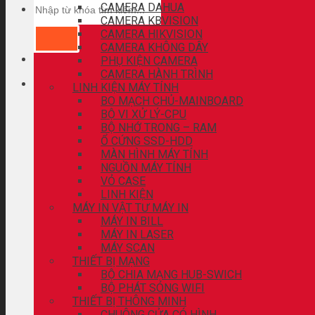
CAMERA DAHUA
CAMERA KBVISION
CAMERA HIKVISION
CAMERA KHÔNG DÂY
PHỤ KIỆN CAMERA
CAMERA HÀNH TRÌNH
LINH KIỆN MÁY TÍNH
BO MẠCH CHỦ-MAINBOARD
BỘ VI XỬ LÝ-CPU
BỘ NHỚ TRONG – RAM
Ổ CỨNG SSD-HDD
MÀN HÌNH MÁY TÍNH
NGUỒN MÁY TÍNH
VỎ CASE
LINH KIỆN
MÁY IN VẬT TƯ MÁY IN
MÁY IN BILL
MÁY IN LASER
MÁY SCAN
THIẾT BỊ MẠNG
BỘ CHIA MẠNG HUB-SWICH
BỘ PHÁT SÓNG WIFI
THIẾT BỊ THÔNG MINH
CHUÔNG CỬA CÓ HÌNH