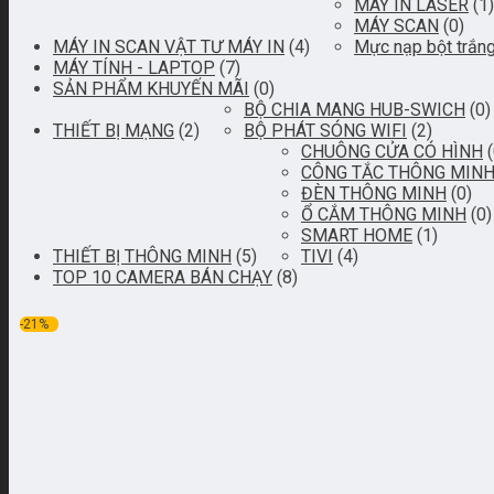
MÁY IN LASER
(1)
MÁY SCAN
(0)
MÁY IN SCAN VẬT TƯ MÁY IN
(4)
Mực nạp bột trắn
MÁY TÍNH - LAPTOP
(7)
SẢN PHẨM KHUYẾN MÃI
(0)
BỘ CHIA MANG HUB-SWICH
(0)
THIẾT BỊ MẠNG
(2)
BỘ PHÁT SÓNG WIFI
(2)
CHUÔNG CỬA CÓ HÌNH
CÔNG TẮC THÔNG MIN
ĐÈN THÔNG MINH
(0)
Ổ CẮM THÔNG MINH
(0)
SMART HOME
(1)
THIẾT BỊ THÔNG MINH
(5)
TIVI
(4)
TOP 10 CAMERA BÁN CHẠY
(8)
-21%