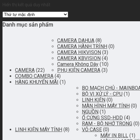
Hiển thị kết quả duy nhất
Danh mục sản phẩm
CAMERA DAHUA
(8)
CAMERA HÀNH TRÌNH
(0)
CAMERA HIKVISON
(3)
CAMERA KBVISION
(4)
Camera Không Dây
(10)
CAMERA
(22)
PHỤ KIỆN CAMERA
(3)
COMBO CAMERA
(4)
HÀNG KHUYẾN MÃI
(1)
BO MẠCH CHỦ - MAINBO
BỘ VI XỬ LÝ - CPU
(1)
LINH KIỆN
(0)
MÀN HÌNH MÁY TÍNH
(0)
NGUỒN
(1)
Ổ CỨNG SSD-HDD
(4)
RAM - BỘ NHỚ TRONG
(0)
LINH KIỆN MÁY TÍNH
(8)
VỎ CASE
(0)
MÁY IN BILL
(1)