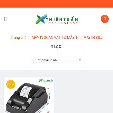
Skip
to
content
Trang chủ
MÁY IN SCAN VẬT TƯ MÁY IN
MÁY IN BILL
/
/
LỌC
-19%