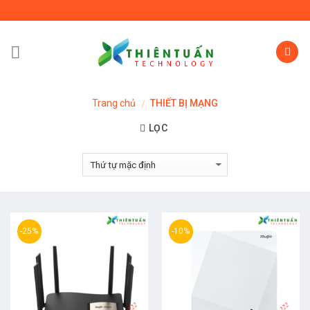
Skip
to
content
Trang chủ
THIẾT BỊ MẠNG
/
LỌC
-25%
-10%