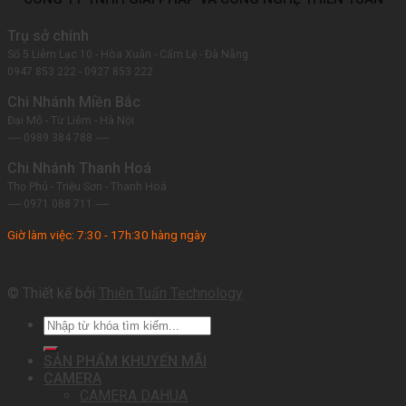
Trụ sở chính
Số 5 Liêm Lạc 10 - Hòa Xuân - Cẩm Lệ - Đà Nẵng.
0947 853 222 - 0927 853 222
Chi Nhánh Miền Bắc
Đại Mỗ - Từ Liêm - Hà Nội
----- 0989 384 788 -----
Chi Nhánh Thanh Hoá
Thọ Phú - Triệu Sơn - Thanh Hoá
----- 0971 088 711 -----
Giờ làm việc: 7:30 - 17h:30 hàng ngày
© Thiết kế bởi
Thiên Tuấn Technology
SẢN PHẨM KHUYẾN MÃI
CAMERA
CAMERA DAHUA