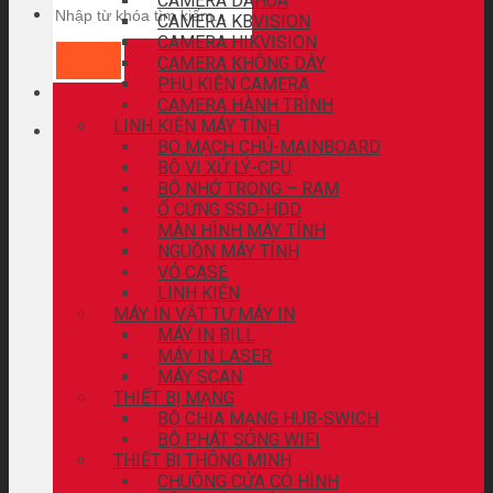
CAMERA DAHUA
CAMERA KBVISION
CAMERA HIKVISION
CAMERA KHÔNG DÂY
PHỤ KIỆN CAMERA
CAMERA HÀNH TRÌNH
LINH KIỆN MÁY TÍNH
BO MẠCH CHỦ-MAINBOARD
BỘ VI XỬ LÝ-CPU
BỘ NHỚ TRONG – RAM
Ổ CỨNG SSD-HDD
MÀN HÌNH MÁY TÍNH
NGUỒN MÁY TÍNH
VỎ CASE
LINH KIỆN
MÁY IN VẬT TƯ MÁY IN
MÁY IN BILL
MÁY IN LASER
MÁY SCAN
THIẾT BỊ MẠNG
BỘ CHIA MẠNG HUB-SWICH
BỘ PHÁT SÓNG WIFI
THIẾT BỊ THÔNG MINH
CHUÔNG CỬA CÓ HÌNH