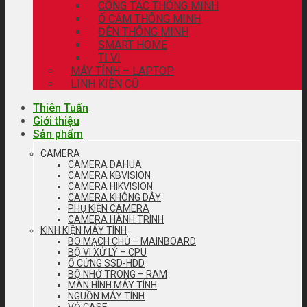
CÔNG TẮC THÔNG MINH
Ổ CẮM THÔNG MINH
ĐÈN THÔNG MINH
SMART HOME
TI VI
MÁY TÍNH – LAPTOP
LINH KIỆN CŨ
Thiên Tuấn
Giới thiệu
Sản phẩm
CAMERA
CAMERA DAHUA
CAMERA KBVISION
CAMERA HIKVISION
CAMERA KHÔNG DÂY
PHỤ KIỆN CAMERA
CAMERA HÀNH TRÌNH
KINH KIỆN MÁY TÍNH
BO MẠCH CHỦ – MAINBOARD
BỘ VI XỬ LÝ – CPU
Ổ CỨNG SSD-HDD
BỘ NHỚ TRONG – RAM
MÀN HÌNH MÁY TÍNH
NGUỒN MÁY TÍNH
VỎ CASE