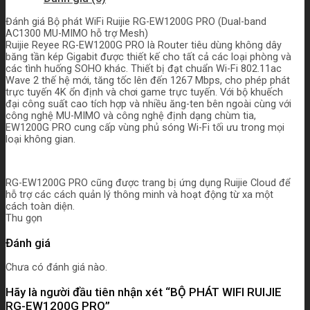
Đánh giá Bộ phát WiFi Ruijie RG-EW1200G PRO (Dual-band
AC1300 MU-MIMO hỗ trợ Mesh)
Ruijie Reyee RG-EW1200G PRO là Router tiêu dùng không dây
băng tần kép Gigabit được thiết kế cho tất cả các loại phòng và
các tình huống SOHO khác. Thiết bị đạt chuẩn Wi-Fi 802.11ac
Wave 2 thế hệ mới, tăng tốc lên đến 1267 Mbps, cho phép phát
trực tuyến 4K ổn định và chơi game trực tuyến. Với bộ khuếch
đại công suất cao tích hợp và nhiều ăng-ten bên ngoài cùng với
công nghệ MU-MIMO và công nghệ định dạng chùm tia,
EW1200G PRO cung cấp vùng phủ sóng Wi-Fi tối ưu trong mọi
loại không gian.
RG-EW1200G PRO cũng được trang bị ứng dụng Ruijie Cloud để
hỗ trợ các cách quản lý thông minh và hoạt động từ xa một
cách toàn diện.
Thu gọn
Đánh giá
Chưa có đánh giá nào.
Hãy là người đầu tiên nhận xét “BỘ PHÁT WIFI RUIJIE
RG-EW1200G PRO”