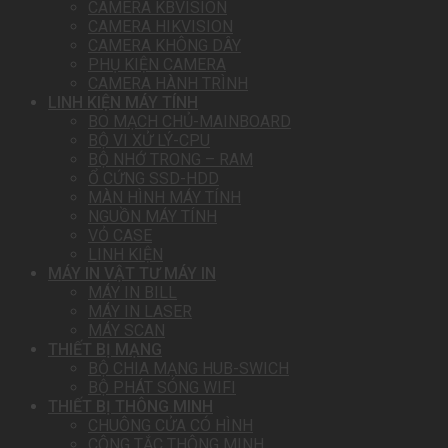
CAMERA KBVISION
CAMERA HIKVISION
CAMERA KHÔNG DÂY
PHỤ KIỆN CAMERA
CAMERA HÀNH TRÌNH
LINH KIỆN MÁY TÍNH
BO MẠCH CHỦ-MAINBOARD
BỘ VI XỬ LÝ-CPU
BỘ NHỚ TRONG – RAM
Ổ CỨNG SSD-HDD
MÀN HÌNH MÁY TÍNH
NGUỒN MÁY TÍNH
VỎ CASE
LINH KIỆN
MÁY IN VẬT TƯ MÁY IN
MÁY IN BILL
MÁY IN LASER
MÁY SCAN
THIẾT BỊ MẠNG
BỘ CHIA MẠNG HUB-SWICH
BỘ PHÁT SÓNG WIFI
THIẾT BỊ THÔNG MINH
CHUÔNG CỬA CÓ HÌNH
CÔNG TẮC THÔNG MINH