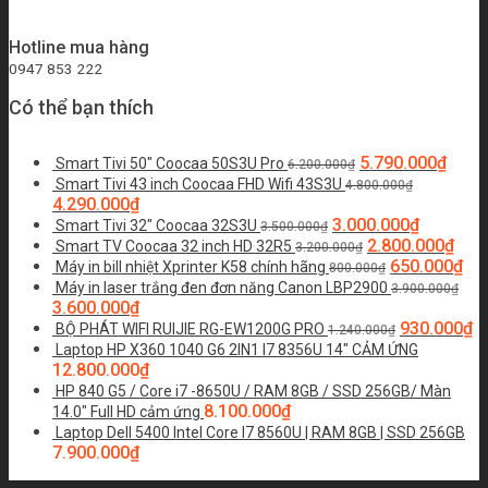
Hotline mua hàng
0947 853 222
Có thể bạn thích
5.790.000
₫
Smart Tivi 50" Coocaa 50S3U Pro
6.200.000
₫
Smart Tivi 43 inch Coocaa FHD Wifi 43S3U
4.800.000
₫
4.290.000
₫
3.000.000
₫
Smart Tivi 32" Coocaa 32S3U
3.500.000
₫
2.800.000
₫
Smart TV Coocaa 32 inch HD 32R5
3.200.000
₫
650.000
₫
Máy in bill nhiệt Xprinter K58 chính hãng
800.000
₫
Máy in laser trắng đen đơn năng Canon LBP2900
3.900.000
₫
3.600.000
₫
930.000
₫
BỘ PHÁT WIFI RUIJIE RG-EW1200G PRO
1.240.000
₫
Laptop HP X360 1040 G6 2IN1 I7 8356U 14" CẢM ỨNG
12.800.000
₫
HP 840 G5 / Core i7 -8650U / RAM 8GB / SSD 256GB/ Màn
8.100.000
₫
14.0″ Full HD cảm ứng
Laptop Dell 5400 Intel Core I7 8560U | RAM 8GB | SSD 256GB
7.900.000
₫