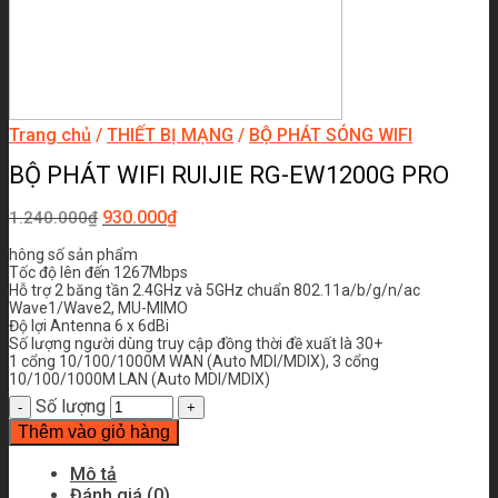
Trang chủ
/
THIẾT BỊ MẠNG
/
BỘ PHÁT SÓNG WIFI
BỘ PHÁT WIFI RUIJIE RG-EW1200G PRO
930.000
₫
1.240.000
₫
hông số sản phẩm
Tốc độ lên đến 1267Mbps
Hỗ trợ 2 băng tần 2.4GHz và 5GHz chuẩn 802.11a/b/g/n/ac
Wave1/Wave2, MU-MIMO
Độ lợi Antenna 6 x 6dBi
Số lượng người dùng truy cập đồng thời đề xuất là 30+
1 cổng 10/100/1000M WAN (Auto MDI/MDIX), 3 cổng
10/100/1000M LAN (Auto MDI/MDIX)
Số lượng
Thêm vào giỏ hàng
Mô tả
Đánh giá (0)