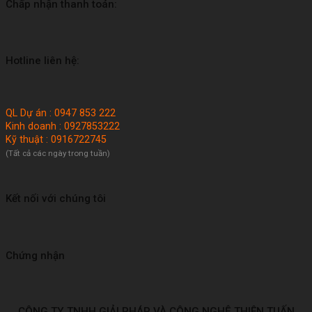
Chấp nhận thanh toán:
Hotline liên hệ:
QL Dự án : 0947 853 222
Kinh doanh : 0927853222
Kỹ thuật : 0916722745
(Tất cả các ngày trong tuần)
Kết nối với chúng tôi
Chứng nhận
CÔNG TY TNHH GIẢI PHÁP VÀ CÔNG NGHỆ THIÊN TUẤN