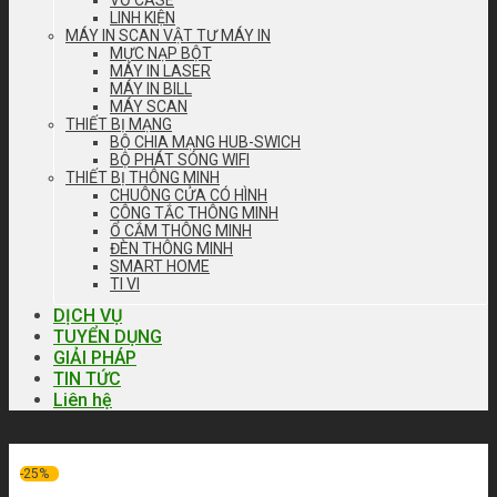
LINH KIỆN
MÁY IN SCAN VẬT TƯ MÁY IN
MỰC NẠP BỘT
MÁY IN LASER
MÁY IN BILL
MÁY SCAN
THIẾT BỊ MẠNG
BỘ CHIA MẠNG HUB-SWICH
BỘ PHÁT SÓNG WIFI
THIẾT BỊ THÔNG MINH
CHUÔNG CỬA CÓ HÌNH
CÔNG TẮC THÔNG MINH
Ổ CẮM THÔNG MINH
ĐÈN THÔNG MINH
SMART HOME
TI VI
DỊCH VỤ
TUYỂN DỤNG
GIẢI PHÁP
TIN TỨC
Liên hệ
-25%