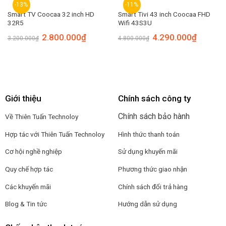
-13%
-11%
Smart TV Coocaa 32 inch HD
Smart Tivi 43 inch Coocaa FHD
32R5
Wifi 43S3U
2.800.000
₫
4.290.000
₫
3.200.000
₫
4.800.000
₫
Giới thiệu
Chính sách công ty
Chính sách bảo hành
Về Thiên Tuấn Technoloy
Hợp tác với
Thiên Tuấn Technoloy
Hình thức thanh toán
Cơ hội nghề nghiệp
Sử dụng khuyến mãi
Quy chế hợp tác
Phương thức giao nhận
Các khuyến mãi
Chính sách đổi trả hàng
Blog & Tin tức
Hướng dẫn sử dụng