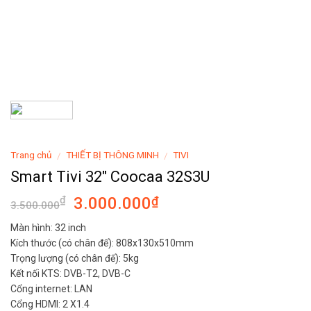
Trang chủ
THIẾT BỊ THÔNG MINH
TIVI
/
/
Smart Tivi 32″ Coocaa 32S3U
3.000.000
₫
₫
3.500.000
Màn hình: 32 inch
Kích thước (có chân đế): 808x130x510mm
Trọng lượng (có chân đế): 5kg
Kết nối KTS: DVB-T2, DVB-C
Cổng internet: LAN
Cổng HDMI: 2 X1.4