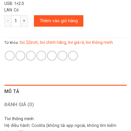
USB: 1×2.0
LAN: Có
Số lượng
Thêm vào giỏ hàng
tivi 32inch
tivi chính hãng
tivi giá rẻ
tivi thông minh
Từ khóa:
,
,
,
MÔ TẢ
ĐÁNH GIÁ (0)
Tivi thông minh
Hệ điều hành: Coolita (không tải app ngoài, không tìm kiếm