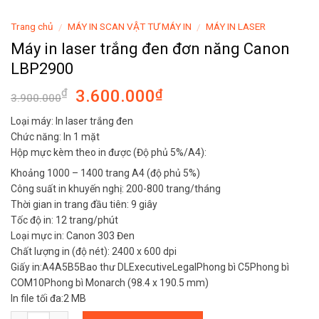
Trang chủ
MÁY IN SCAN VẬT TƯ MÁY IN
MÁY IN LASER
/
/
Máy in laser trắng đen đơn năng Canon
LBP2900
3.600.000
₫
₫
3.900.000
Loại máy: In laser trắng đen
Chức năng: In 1 mặt
Hộp mực kèm theo in được (Độ phủ 5%/A4):
Khoảng 1000 – 1400 trang A4 (độ phủ 5%)
Công suất in khuyến nghị: 200-800 trang/tháng
Thời gian in trang đầu tiên: 9 giây
Tốc độ in: 12 trang/phút
Loại mực in: Canon 303 Đen
Chất lượng in (độ nét): 2400 x 600 dpi
Giấy in:A4A5B5Bao thư DLExecutiveLegalPhong bì C5Phong bì
COM10Phong bì Monarch (98.4 x 190.5 mm)
In file tối đa:2 MB
Số lượng