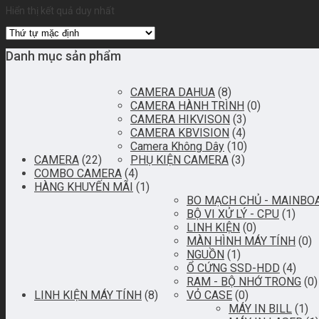
Hiển thị kết quả duy nhất
Danh mục sản phẩm
CAMERA DAHUA
(8)
CAMERA HÀNH TRÌNH
(0)
CAMERA HIKVISON
(3)
CAMERA KBVISION
(4)
Camera Không Dây
(10)
CAMERA
(22)
PHỤ KIỆN CAMERA
(3)
COMBO CAMERA
(4)
HÀNG KHUYẾN MÃI
(1)
BO MẠCH CHỦ - MAINBO
BỘ VI XỬ LÝ - CPU
(1)
LINH KIỆN
(0)
MÀN HÌNH MÁY TÍNH
(0)
NGUỒN
(1)
Ổ CỨNG SSD-HDD
(4)
RAM - BỘ NHỚ TRONG
(0)
LINH KIỆN MÁY TÍNH
(8)
VỎ CASE
(0)
MÁY IN BILL
(1)