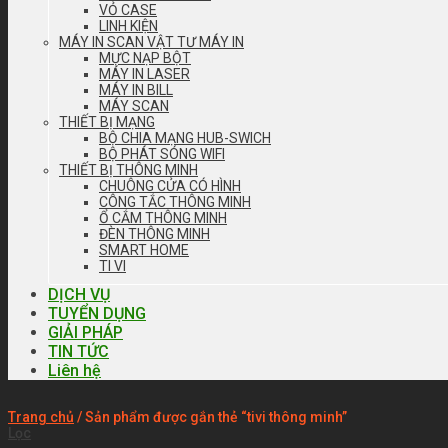
VỎ CASE
LINH KIỆN
MÁY IN SCAN VẬT TƯ MÁY IN
MỰC NẠP BỘT
MÁY IN LASER
MÁY IN BILL
MÁY SCAN
THIẾT BỊ MẠNG
BỘ CHIA MẠNG HUB-SWICH
BỘ PHÁT SÓNG WIFI
THIẾT BỊ THÔNG MINH
CHUÔNG CỬA CÓ HÌNH
CÔNG TẮC THÔNG MINH
Ổ CẮM THÔNG MINH
ĐÈN THÔNG MINH
SMART HOME
TI VI
DỊCH VỤ
TUYỂN DỤNG
GIẢI PHÁP
TIN TỨC
Liên hệ
Trang chủ
/
Sản phẩm được gắn thẻ “tivi thông minh”
Lọc