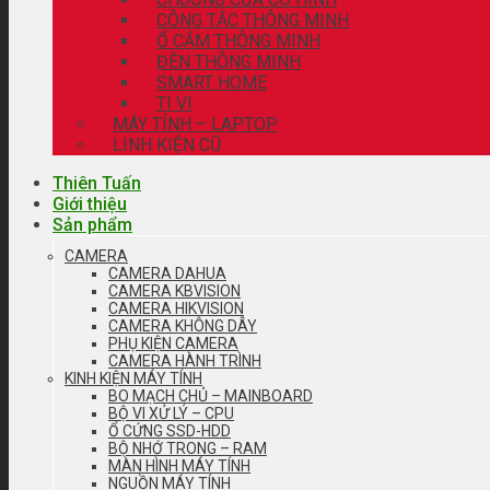
CÔNG TẮC THÔNG MINH
Ổ CẮM THÔNG MINH
ĐÈN THÔNG MINH
SMART HOME
TI VI
MÁY TÍNH – LAPTOP
LINH KIỆN CŨ
Thiên Tuấn
Giới thiệu
Sản phẩm
CAMERA
CAMERA DAHUA
CAMERA KBVISION
CAMERA HIKVISION
CAMERA KHÔNG DÂY
PHỤ KIỆN CAMERA
CAMERA HÀNH TRÌNH
KINH KIỆN MÁY TÍNH
BO MẠCH CHỦ – MAINBOARD
BỘ VI XỬ LÝ – CPU
Ổ CỨNG SSD-HDD
BỘ NHỚ TRONG – RAM
MÀN HÌNH MÁY TÍNH
NGUỒN MÁY TÍNH