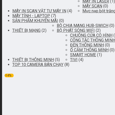
MÁY IN LASER
(1)
MÁY SCAN
(0)
MÁY IN SCAN VẬT TƯ MÁY IN
(4)
Mực nạp bột trắn
MÁY TÍNH - LAPTOP
(7)
SẢN PHẨM KHUYẾN MÃI
(0)
BỘ CHIA MANG HUB-SWICH
(0)
THIẾT BỊ MẠNG
(2)
BỘ PHÁT SÓNG WIFI
(2)
CHUÔNG CỬA CÓ HÌNH
CÔNG TẮC THÔNG MIN
ĐÈN THÔNG MINH
(0)
Ổ CẮM THÔNG MINH
(0)
SMART HOME
(1)
THIẾT BỊ THÔNG MINH
(5)
TIVI
(4)
TOP 10 CAMERA BÁN CHẠY
(8)
-14%