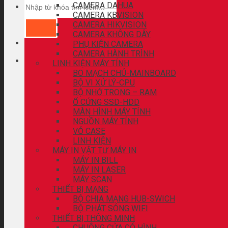
CAMERA DAHUA
CAMERA KBVISION
CAMERA HIKVISION
CAMERA KHÔNG DÂY
PHỤ KIỆN CAMERA
CAMERA HÀNH TRÌNH
LINH KIỆN MÁY TÍNH
BO MẠCH CHỦ-MAINBOARD
BỘ VI XỬ LÝ-CPU
BỘ NHỚ TRONG – RAM
Ổ CỨNG SSD-HDD
MÀN HÌNH MÁY TÍNH
NGUỒN MÁY TÍNH
VỎ CASE
LINH KIỆN
MÁY IN VẬT TƯ MÁY IN
MÁY IN BILL
MÁY IN LASER
MÁY SCAN
THIẾT BỊ MẠNG
BỘ CHIA MẠNG HUB-SWICH
BỘ PHÁT SÓNG WIFI
THIẾT BỊ THÔNG MINH
CHUÔNG CỬA CÓ HÌNH