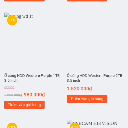
-7%
Ổ cứng HDD Western Purple 1TB
Ổ cứng HDD Western Purple 2TB
3.5 inch,
3.5 inch
1.520.000
₫
Được xếp
980.000
₫
1.050.000
₫
hạng
5.00
5
Thêm vào giỏ hàng
sao
Thêm vào giỏ hàng
-10%
-10%