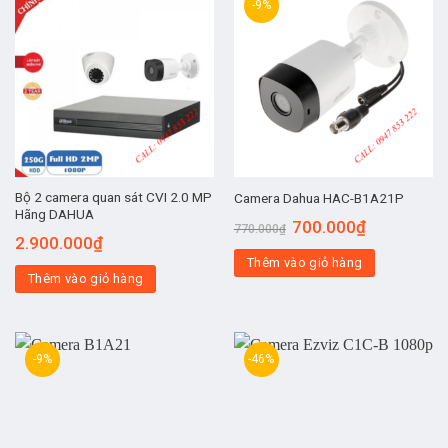
-9%
Bộ 2 camera quan sát CVI 2.0 MP
Camera Dahua HAC-B1A21P
Hãng DAHUA
700.000
₫
770.000
₫
2.900.000
₫
Thêm vào giỏ hàng
Thêm vào giỏ hàng
-9%
-46%