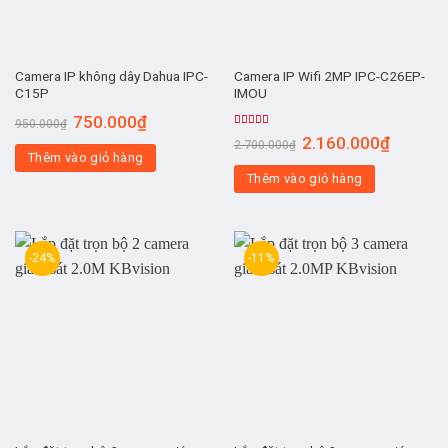
Camera IP không dây Dahua IPC-
Camera IP Wifi 2MP IPC-C26EP-
C15P
IMOU
750.000
₫
950.000
₫
Được xếp
2.160.000
₫
2.700.000
₫
hạng
4.00
Thêm vào giỏ hàng
5 sao
Thêm vào giỏ hàng
-24%
-11%