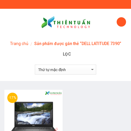
Skip
to
content
Trang chủ
Sản phẩm được gắn thẻ “DELL LATITUDE 7390”
/
LỌC
-17%