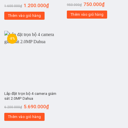
750.000
₫
Được xếp
1.200.000
₫
950.000
₫
1.600.000
₫
hạng
4.00
5 sao
Thêm vào giỏ hàng
Thêm vào giỏ hàng
-8%
Lắp đặt trọn bộ 4 camera giám
sát 2.0MP Dahua
5.690.000
₫
6.200.000
₫
Thêm vào giỏ hàng