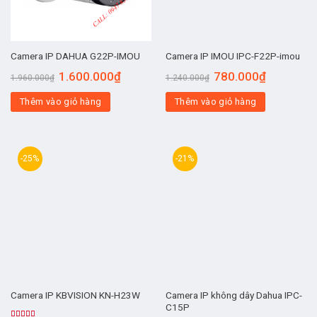
Camera IP DAHUA G22P-IMOU
Camera IP IMOU IPC-F22P-imou
1.600.000
₫
780.000
₫
1.960.000
₫
1.240.000
₫
Thêm vào giỏ hàng
Thêm vào giỏ hàng
-25%
-21%
Camera IP không dây Dahua IPC-
Camera IP KBVISION KN-H23W
C15P