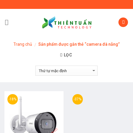
Skip
to
content
Trang chủ
Sản phẩm được gắn thẻ “camera đà nẵng”
/
LỌC
-18%
-37%