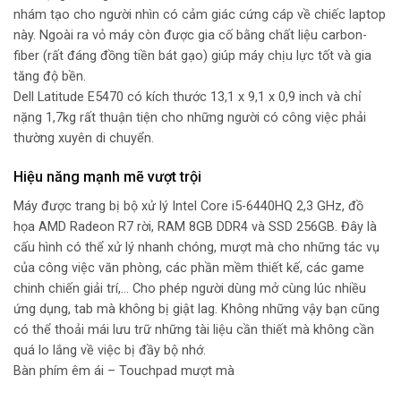
nhám tạo cho người nhìn có cảm giác cứng cáp về chiếc laptop
này. Ngoài ra vỏ máy còn được gia cố bằng chất liệu carbon-
fiber (rất đáng đồng tiền bát gạo) giúp máy chịu lực tốt và gia
tăng độ bền.
Dell Latitude E5470 có kích thước 13,1 x 9,1 x 0,9 inch và chỉ
nặng 1,7kg rất thuận tiện cho những người có công việc phải
thường xuyên di chuyển.
Hiệu năng mạnh mẽ vượt trội
Máy được trang bị bộ xử lý Intel Core i5-6440HQ 2,3 GHz, đồ
họa AMD Radeon R7 rời, RAM 8GB DDR4 và SSD 256GB. Đây là
cấu hình có thể xử lý nhanh chóng, mượt mà cho những tác vụ
của công việc văn phòng, các phần mềm thiết kế, các game
chinh chiến giải trí,… Cho phép người dùng mở cùng lúc nhiều
ứng dụng, tab mà không bị giật lag. Không những vậy bạn cũng
có thể thoải mái lưu trữ những tài liệu cần thiết mà không cần
quá lo lắng về việc bị đầy bộ nhớ.
Bàn phím êm ái – Touchpad mượt mà