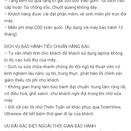
– Tặng kèm bộ quà tặng trị giá 300.000 VNĐ gồm: Túi xách cao
cấp hoặc Túi chống sốc, Chuột quang không dây….
– Khách hàng được cài đặt phần mềm, vệ sinh miễn phí trọn đời
máy.
– Miễn phí ship COD toàn quốc. (Áp dụng với máy bảo hành 12
tháng).
DỊCH VỤ BẢO HÀNH TIÊU CHUẨN HÀNG ĐẦU
– Tư vấn nhiệt tình cho khách để khách sử dụng laptop không
bị lỗi, cao tuổi thọ của máy….
– Dịch vụ sửa chữa nhanh chóng do đội ngũ kỹ thuật viên có
kinh nghiệm lâu năm, uy tín, trung thực…phát hiện lỗi chính xác
giảm thiểu chi phí cho khách.
– Không gian trung tâm bảo hành đạt chuẩn: trung tâm rộng rãi,
có điều hoà, ghế salon…cho khách ngồi đợi trong khi chờ sửa
máy.
– Đối với các lỗi nhỏ Thiên Tuấn sẽ khắc phục qua TeamView,
Ultraview để tiết kiệm thời gian đi lại của khách.
ƯU ĐÃI ĐẶC BIỆT NGOÀI THỜI GIAN BẢO HÀNH