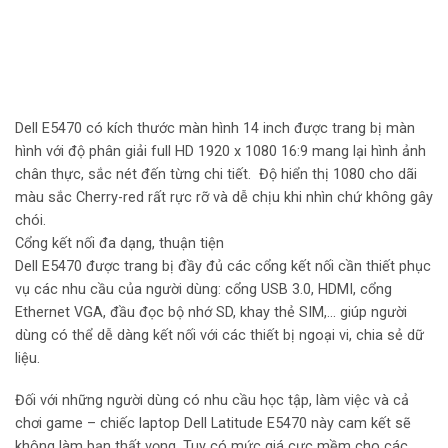
Dell E5470 có kích thước màn hình 14 inch được trang bị màn
hình với độ phân giải full HD 1920 x 1080 16:9 mang lại hình ảnh
chân thực, sắc nét đến từng chi tiết. Độ hiển thị 1080 cho dãi
màu sắc Cherry-red rất rực rỡ và dễ chịu khi nhìn chứ không gây
chói.
Cổng kết nối đa dạng, thuận tiện
Dell E5470 được trang bị đầy đủ các cổng kết nối cần thiết phục
vụ các nhu cầu của người dùng: cổng USB 3.0, HDMI, cổng
Ethernet VGA, đầu đọc bộ nhớ SD, khay thẻ SIM,… giúp người
dùng có thể dễ dàng kết nối với các thiết bị ngoại vi, chia sẻ dữ
liệu.
Đối với những người dùng có nhu cầu học tập, làm việc và cả
chơi game – chiếc laptop Dell Latitude E5470 này cam kết sẽ
không làm bạn thất vọng. Tuy có mức giá cực mềm cho các