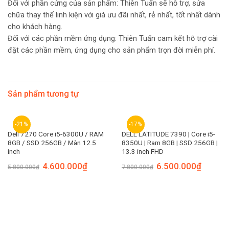
Đối với phần cứng của sản phẩm: Thiên Tuấn sẽ hỗ trợ, sửa
chữa thay thế linh kiện với giá ưu đãi nhất, rẻ nhất, tốt nhất dành
cho khách hàng.
Đối với các phần mềm ứng dụng: Thiên Tuấn cam kết hỗ trợ cài
đặt các phần mềm, ứng dụng cho sản phẩm trọn đời miễn phí.
Sản phẩm tương tự
-21%
-17%
Dell 7270 Core i5-6300U / RAM
DELL LATITUDE 7390 | Core i5-
8GB / SSD 256GB / Màn 12.5
8350U | Ram 8GB | SSD 256GB |
inch
13.3 inch FHD
4.600.000
₫
6.500.000
₫
5.800.000
₫
7.800.000
₫