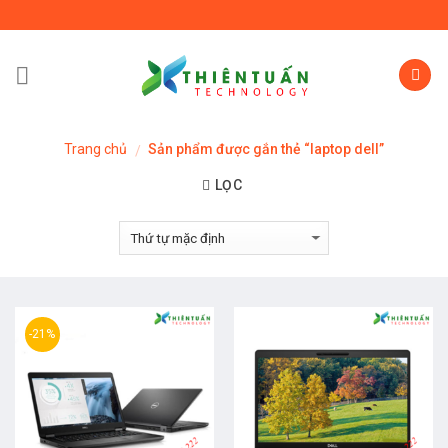
Skip
to
content
Trang chủ
Sản phẩm được gắn thẻ “laptop dell”
/
LỌC
-21%