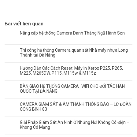
Bài viết liên quan
Nâng cấp hệ thống Camera Danh Thắng Ngũ Hành Sơn
Thi công hệ thống Camera quan sát Nhà máy nhựa Long
Thành tại Đà Nẵng
Hướng Dẫn Các Cách Reset Máy In Xerox P225, P265,
M225, M265DW, P115, M115w & M115z
BÀN GIAO HỆ THỐNG CAMERA_WIFI CHO ĐỐI TÁC HÀN
QUỐC TẠI ĐÀ NẴNG
CAMERA GIÁM SÁT & ÂM THANH THÔNG BÁO – LỮ ĐOÀN
CÔNG BINH 83
Giải Pháp Giám Sát An Ninh Ở Những Nơi Không Có Điện –
Không Có Mạng