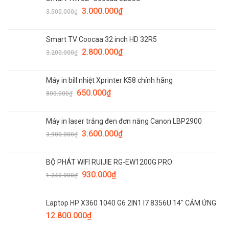
3.000.000
₫
3.500.000
₫
Smart TV Coocaa 32 inch HD 32R5
2.800.000
₫
3.200.000
₫
Máy in bill nhiệt Xprinter K58 chính hãng
650.000
₫
800.000
₫
Máy in laser trắng đen đơn năng Canon LBP2900
3.600.000
₫
3.900.000
₫
BỘ PHÁT WIFI RUIJIE RG-EW1200G PRO
930.000
₫
1.240.000
₫
Laptop HP X360 1040 G6 2IN1 I7 8356U 14" CẢM ỨNG
12.800.000
₫