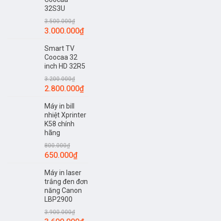
32S3U
3.500.000
₫
3.000.000
₫
Smart TV
Coocaa 32
inch HD 32R5
3.200.000
₫
2.800.000
₫
Máy in bill
nhiệt Xprinter
K58 chính
hãng
800.000
₫
650.000
₫
Máy in laser
trắng đen đơn
năng Canon
LBP2900
3.900.000
₫