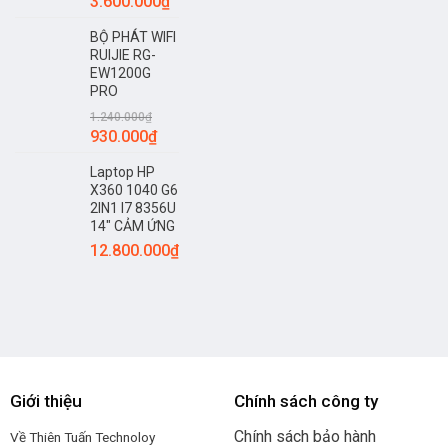
3.600.000
₫
BỘ PHÁT WIFI
RUIJIE RG-
EW1200G
PRO
1.240.000
₫
930.000
₫
Laptop HP
X360 1040 G6
2IN1 I7 8356U
14" CẢM ỨNG
12.800.000
₫
Giới thiệu
Chính sách công ty
Chính sách bảo hành
Về Thiên Tuấn Technoloy