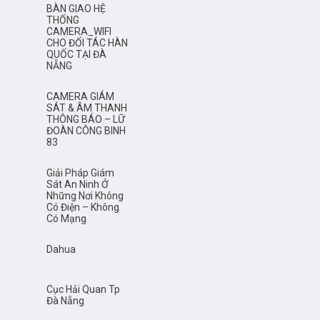
BÀN GIAO HỆ
THỐNG
CAMERA_WIFI
CHO ĐỐI TÁC HÀN
QUỐC TẠI ĐÀ
NẴNG
CAMERA GIÁM
SÁT & ÂM THANH
THÔNG BÁO – LỮ
ĐOÀN CÔNG BINH
83
Giải Pháp Giám
Sát An Ninh Ở
Những Nơi Không
Có Điện – Không
Có Mạng
Dahua
Cục Hải Quan Tp
Đà Nẵng