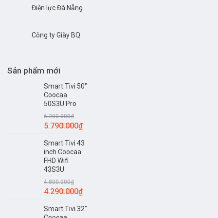
Điện lực Đà Nẵng
Công ty Giày BQ
Sản phẩm mới
Smart Tivi 50"
Coocaa
50S3U Pro
6.200.000
₫
5.790.000
₫
Smart Tivi 43
inch Coocaa
FHD Wifi
43S3U
4.800.000
₫
4.290.000
₫
Smart Tivi 32"
Coocaa