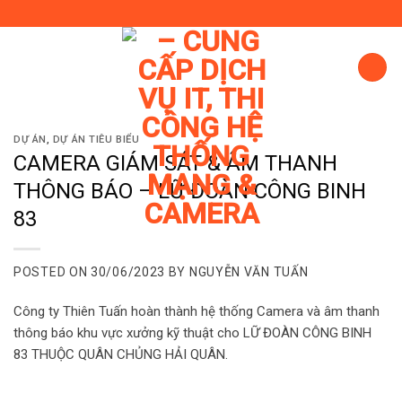
Skip
to
content
DỰ ÁN
,
DỰ ÁN TIÊU BIỂU
CAMERA GIÁM SÁT & ÂM THANH
THÔNG BÁO – LỮ ĐOÀN CÔNG BINH
83
POSTED ON
30/06/2023
BY
NGUYỄN VĂN TUẤN
Công ty Thiên Tuấn hoàn thành hệ thống Camera và âm thanh
thông báo khu vực xưởng kỹ thuật cho LỮ ĐOÀN CÔNG BINH
83 THUỘC QUÂN CHỦNG HẢI QUÂN.