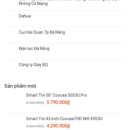
Không Có Mạng
Dahua
Cục Hải Quan Tp Đà Nẵng
Điện lực Đà Nẵng
Công ty Giày BQ
Sản phẩm mới
Smart Tivi 50" Coocaa 50S3U Pro
5.790.000
₫
6.200.000
₫
Smart Tivi 43 inch Coocaa FHD Wifi 43S3U
4.290.000
₫
4.800.000
₫