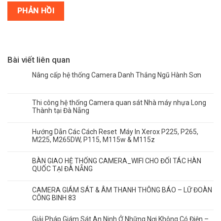
Bài viết liên quan
Nâng cấp hệ thống Camera Danh Thắng Ngũ Hành Sơn
Thi công hệ thống Camera quan sát Nhà máy nhựa Long
Thành tại Đà Nẵng
Hướng Dẫn Các Cách Reset Máy In Xerox P225, P265,
M225, M265DW, P115, M115w & M115z
BÀN GIAO HỆ THỐNG CAMERA_WIFI CHO ĐỐI TÁC HÀN
QUỐC TẠI ĐÀ NẴNG
CAMERA GIÁM SÁT & ÂM THANH THÔNG BÁO – LỮ ĐOÀN
CÔNG BINH 83
Giải Pháp Giám Sát An Ninh Ở Những Nơi Không Có Điện –