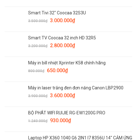
Smart Tivi 32" Coocaa 32S3U
3.000.000
₫
3.500.000
₫
Smart TV Coocaa 32 inch HD 32R5
2.800.000
₫
3.200.000
₫
Máy in bill nhiệt Xprinter K58 chính hãng
650.000
₫
800.000
₫
Máy in laser trắng đen đơn năng Canon LBP2900
3.600.000
₫
3.900.000
₫
BỘ PHÁT WIFI RUIJIE RG-EW1200G PRO
930.000
₫
1.240.000
₫
Laptop HP X360 1040 G6 2IN1 I7 8356U 14" CẢM ỨNG