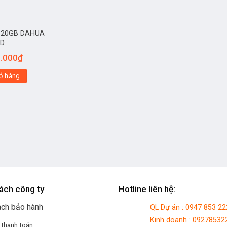
120GB DAHUA
5D
.000
₫
ỏ hàng
ách công ty
Hotline liên hệ:
ách bảo hành
QL Dự án : 0947 853 22
Kinh doanh : 09278532
 thanh toán