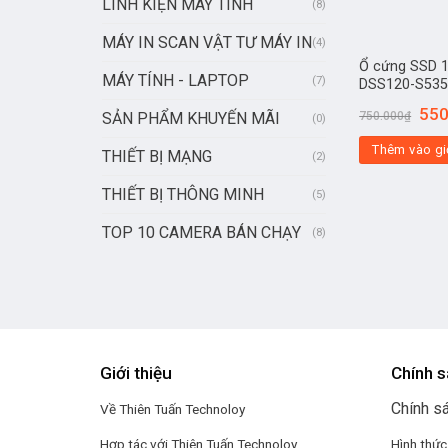
LINH KIỆN MÁY TÍNH
(8)
MÁY IN SCAN VẬT TƯ MÁY IN
(4)
Ổ cứng SSD 
MÁY TÍNH - LAPTOP
(7)
DSS120-S53
550
SẢN PHẨM KHUYẾN MÃI
750.000
₫
(0)
Thêm vào gi
THIẾT BỊ MẠNG
(2)
THIẾT BỊ THÔNG MINH
(5)
TOP 10 CAMERA BÁN CHẠY
(8)
Giới thiệu
Chính s
Chính s
Về Thiên Tuấn Technoloy
Hợp tác với
Thiên Tuấn Technoloy
Hình thức