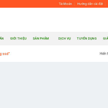
Tài khoản
Hướng dẫn cài đặt
UẤN
GIỚI THIỆU
SẢN PHẨM
DỊCH VỤ
TUYỂN DỤNG
GI
Hiển 
g ssd”