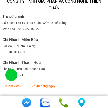
CÔNG TY TNHH GIẢI PHÁP VÀ CÔNG NGHỆ THIÊN
TUẤN
Trụ sở chính
Số 5 Liêm Lạc 10 - Hòa Xuân - Cẩm Lệ - Đà Nẵng.
0947 853 222 - 0927 853 222
Chi Nhánh Miền Bắc
Đại Mỗ - Từ Liêm - Hà Nội
----- 0989 384 788 -----
Chi Nhánh Thanh Hoá
Thọ Phú - Triệu Sơn - Thanh Hoá
----- 0971 088 711 -----
Giờ làm việc: 7:30 - 17h:30 hàng ngày
© Thiết kế bởi
Thiên Tuấn Technology