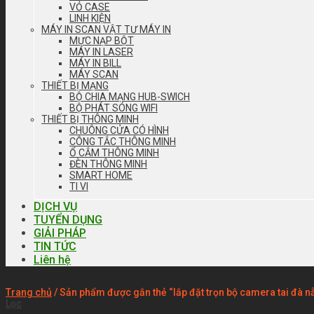
VỎ CASE
LINH KIỆN
MÁY IN SCAN VẬT TƯ MÁY IN
MỰC NẠP BỘT
MÁY IN LASER
MÁY IN BILL
MÁY SCAN
THIẾT BỊ MẠNG
BỘ CHIA MẠNG HUB-SWICH
BỘ PHÁT SÓNG WIFI
THIẾT BỊ THÔNG MINH
CHUÔNG CỬA CÓ HÌNH
CÔNG TẮC THÔNG MINH
Ổ CẮM THÔNG MINH
ĐÈN THÔNG MINH
SMART HOME
TI VI
DỊCH VỤ
TUYỂN DỤNG
GIẢI PHÁP
TIN TỨC
Liên hệ
Trang chủ
/
Sản phẩm được gắn thẻ “lắp đặt trọn bộ camera tai đà n
Lọc