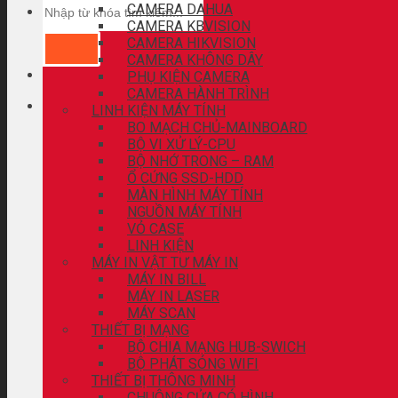
CAMERA DAHUA
CAMERA KBVISION
CAMERA HIKVISION
CAMERA KHÔNG DÂY
PHỤ KIỆN CAMERA
CAMERA HÀNH TRÌNH
LINH KIỆN MÁY TÍNH
BO MẠCH CHỦ-MAINBOARD
BỘ VI XỬ LÝ-CPU
BỘ NHỚ TRONG – RAM
Ổ CỨNG SSD-HDD
MÀN HÌNH MÁY TÍNH
NGUỒN MÁY TÍNH
VỎ CASE
LINH KIỆN
MÁY IN VẬT TƯ MÁY IN
MÁY IN BILL
MÁY IN LASER
MÁY SCAN
THIẾT BỊ MẠNG
BỘ CHIA MẠNG HUB-SWICH
BỘ PHÁT SÓNG WIFI
THIẾT BỊ THÔNG MINH
CHUÔNG CỬA CÓ HÌNH