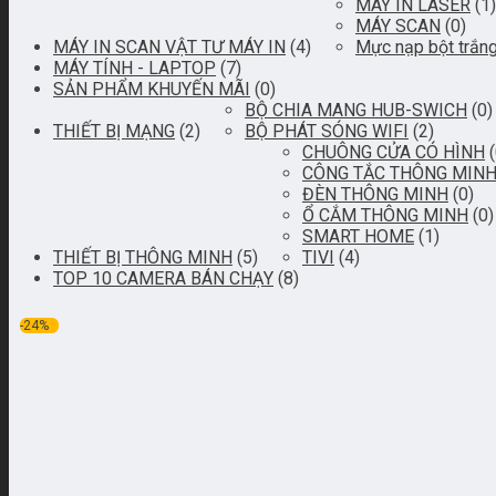
MÁY IN LASER
(1)
MÁY SCAN
(0)
MÁY IN SCAN VẬT TƯ MÁY IN
(4)
Mực nạp bột trắn
MÁY TÍNH - LAPTOP
(7)
SẢN PHẨM KHUYẾN MÃI
(0)
BỘ CHIA MANG HUB-SWICH
(0)
THIẾT BỊ MẠNG
(2)
BỘ PHÁT SÓNG WIFI
(2)
CHUÔNG CỬA CÓ HÌNH
CÔNG TẮC THÔNG MIN
ĐÈN THÔNG MINH
(0)
Ổ CẮM THÔNG MINH
(0)
SMART HOME
(1)
THIẾT BỊ THÔNG MINH
(5)
TIVI
(4)
TOP 10 CAMERA BÁN CHẠY
(8)
-24%