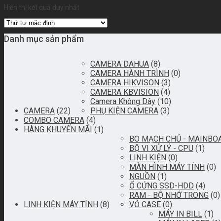
Hiển thị kết quả duy nhất
Danh mục sản phẩm
CAMERA DAHUA
(8)
CAMERA HÀNH TRÌNH
(0)
CAMERA HIKVISON
(3)
CAMERA KBVISION
(4)
Camera Không Dây
(10)
CAMERA
(22)
PHỤ KIỆN CAMERA
(3)
COMBO CAMERA
(4)
HÀNG KHUYẾN MÃI
(1)
BO MẠCH CHỦ - MAINBO
BỘ VI XỬ LÝ - CPU
(1)
LINH KIỆN
(0)
MÀN HÌNH MÁY TÍNH
(0)
NGUỒN
(1)
Ổ CỨNG SSD-HDD
(4)
RAM - BỘ NHỚ TRONG
(0)
LINH KIỆN MÁY TÍNH
(8)
VỎ CASE
(0)
MÁY IN BILL
(1)