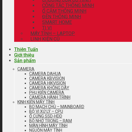
CÔNG TẮC THÔNG MINH
Ổ CẮM THÔNG MINH
ĐÈN THÔNG MINH
SMART HOME
TI VI
MÁY TÍNH – LAPTOP
LINH KIỆN CŨ
Thiên Tuấn
Giới thiệu
Sản phẩm
CAMERA
CAMERA DAHUA
CAMERA KBVISION
CAMERA HIKVISION
CAMERA KHÔNG DÂY
PHỤ KIỆN CAMERA
CAMERA HÀNH TRÌNH
KINH KIỆN MÁY TÍNH
BO MẠCH CHỦ – MAINBOARD
BỘ VI XỬ LÝ – CPU
Ổ CỨNG SSD-HDD
BỘ NHỚ TRONG – RAM
MÀN HÌNH MÁY TÍNH
NGUỒN MÁY TÍNH