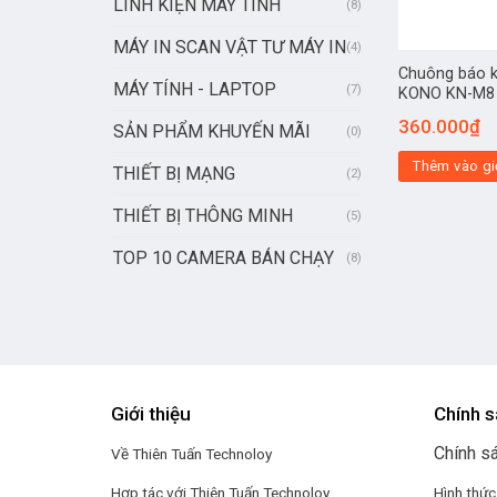
LINH KIỆN MÁY TÍNH
(8)
MÁY IN SCAN VẬT TƯ MÁY IN
(4)
Chuông báo 
MÁY TÍNH - LAPTOP
(7)
KONO KN-M8
360.000
₫
SẢN PHẨM KHUYẾN MÃI
(0)
Thêm vào gi
THIẾT BỊ MẠNG
(2)
THIẾT BỊ THÔNG MINH
(5)
TOP 10 CAMERA BÁN CHẠY
(8)
Giới thiệu
Chính s
Chính s
Về Thiên Tuấn Technoloy
Hợp tác với
Thiên Tuấn Technoloy
Hình thức