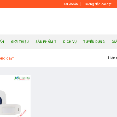
Tài khoản
Hướng dẫn cài đặt
UẤN
GIỚI THIỆU
SẢN PHẨM
DỊCH VỤ
TUYỂN DỤNG
GI
Hiển 
ông dây”