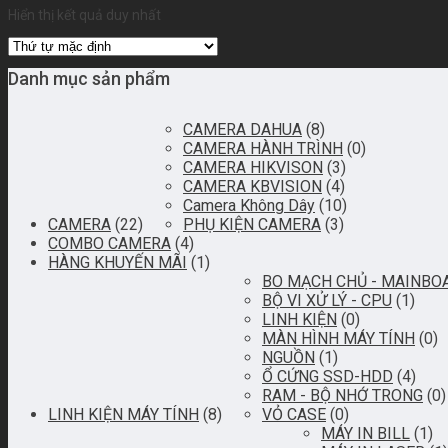
Hiển thị kết quả duy nhất
Danh mục sản phẩm
CAMERA DAHUA
(8)
CAMERA HÀNH TRÌNH
(0)
CAMERA HIKVISON
(3)
CAMERA KBVISION
(4)
Camera Không Dây
(10)
CAMERA
(22)
PHỤ KIỆN CAMERA
(3)
COMBO CAMERA
(4)
HÀNG KHUYẾN MÃI
(1)
BO MẠCH CHỦ - MAINBO
BỘ VI XỬ LÝ - CPU
(1)
LINH KIỆN
(0)
MÀN HÌNH MÁY TÍNH
(0)
NGUỒN
(1)
Ổ CỨNG SSD-HDD
(4)
RAM - BỘ NHỚ TRONG
(0)
LINH KIỆN MÁY TÍNH
(8)
VỎ CASE
(0)
MÁY IN BILL
(1)