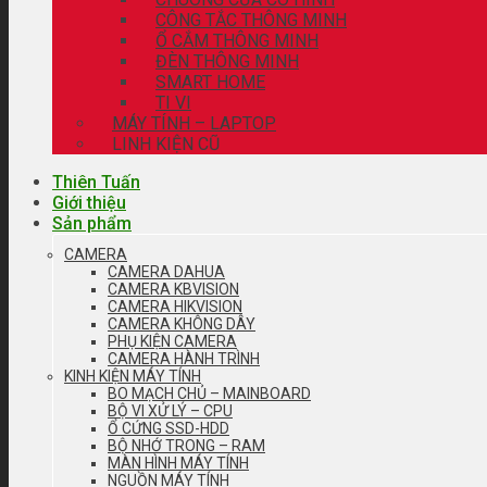
CÔNG TẮC THÔNG MINH
Ổ CẮM THÔNG MINH
ĐÈN THÔNG MINH
SMART HOME
TI VI
MÁY TÍNH – LAPTOP
LINH KIỆN CŨ
Thiên Tuấn
Giới thiệu
Sản phẩm
CAMERA
CAMERA DAHUA
CAMERA KBVISION
CAMERA HIKVISION
CAMERA KHÔNG DÂY
PHỤ KIỆN CAMERA
CAMERA HÀNH TRÌNH
KINH KIỆN MÁY TÍNH
BO MẠCH CHỦ – MAINBOARD
BỘ VI XỬ LÝ – CPU
Ổ CỨNG SSD-HDD
BỘ NHỚ TRONG – RAM
MÀN HÌNH MÁY TÍNH
NGUỒN MÁY TÍNH