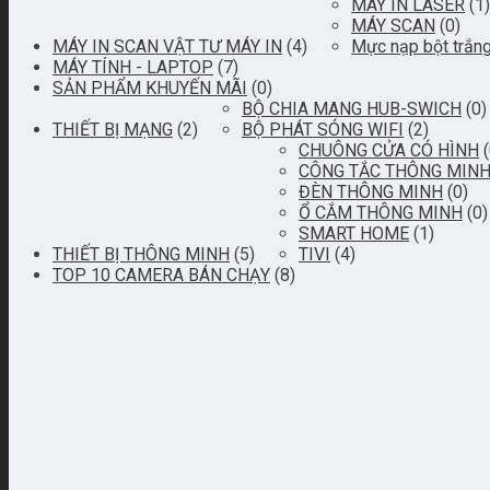
MÁY IN LASER
(1)
MÁY SCAN
(0)
MÁY IN SCAN VẬT TƯ MÁY IN
(4)
Mực nạp bột trắn
MÁY TÍNH - LAPTOP
(7)
SẢN PHẨM KHUYẾN MÃI
(0)
BỘ CHIA MANG HUB-SWICH
(0)
THIẾT BỊ MẠNG
(2)
BỘ PHÁT SÓNG WIFI
(2)
CHUÔNG CỬA CÓ HÌNH
CÔNG TẮC THÔNG MIN
ĐÈN THÔNG MINH
(0)
Ổ CẮM THÔNG MINH
(0)
SMART HOME
(1)
THIẾT BỊ THÔNG MINH
(5)
TIVI
(4)
TOP 10 CAMERA BÁN CHẠY
(8)