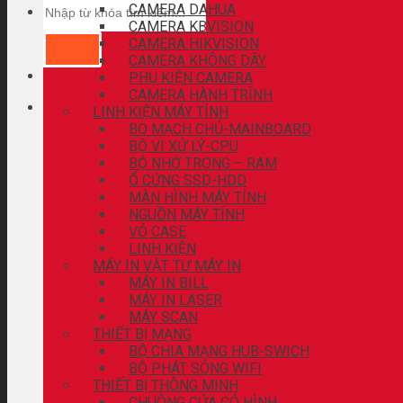
CAMERA DAHUA
CAMERA KBVISION
CAMERA HIKVISION
CAMERA KHÔNG DÂY
PHỤ KIỆN CAMERA
CAMERA HÀNH TRÌNH
LINH KIỆN MÁY TÍNH
BO MẠCH CHỦ-MAINBOARD
BỘ VI XỬ LÝ-CPU
BỘ NHỚ TRONG – RAM
Ổ CỨNG SSD-HDD
MÀN HÌNH MÁY TÍNH
NGUỒN MÁY TÍNH
VỎ CASE
LINH KIỆN
MÁY IN VẬT TƯ MÁY IN
MÁY IN BILL
MÁY IN LASER
MÁY SCAN
THIẾT BỊ MẠNG
BỘ CHIA MẠNG HUB-SWICH
BỘ PHÁT SÓNG WIFI
THIẾT BỊ THÔNG MINH
CHUÔNG CỬA CÓ HÌNH