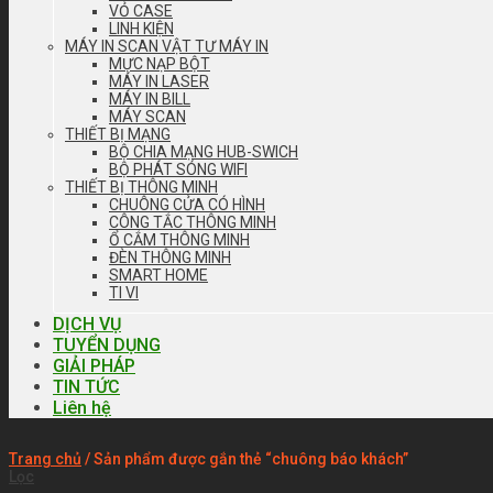
VỎ CASE
LINH KIỆN
MÁY IN SCAN VẬT TƯ MÁY IN
MỰC NẠP BỘT
MÁY IN LASER
MÁY IN BILL
MÁY SCAN
THIẾT BỊ MẠNG
BỘ CHIA MẠNG HUB-SWICH
BỘ PHÁT SÓNG WIFI
THIẾT BỊ THÔNG MINH
CHUÔNG CỬA CÓ HÌNH
CÔNG TẮC THÔNG MINH
Ổ CẮM THÔNG MINH
ĐÈN THÔNG MINH
SMART HOME
TI VI
DỊCH VỤ
TUYỂN DỤNG
GIẢI PHÁP
TIN TỨC
Liên hệ
Trang chủ
/
Sản phẩm được gắn thẻ “chuông báo khách”
Lọc