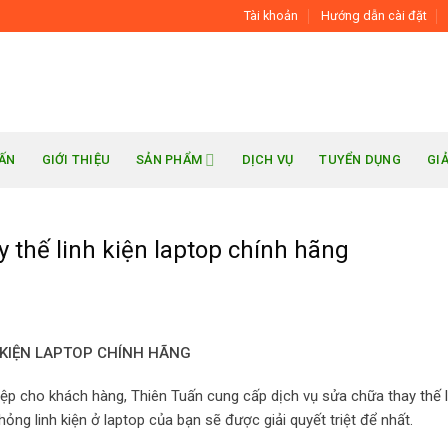
Tài khoản
Hướng dẫn cài đặt
UẤN
GIỚI THIỆU
SẢN PHẨM
DỊCH VỤ
TUYỂN DỤNG
GI
 thế linh kiện laptop chính hãng
 KIỆN LAPTOP CHÍNH HÃNG
ệp cho khách hàng, Thiên Tuấn cung cấp dịch vụ sửa chữa thay
thế 
c hỏng linh kiện ở laptop của bạn sẽ được giải quyết triệt để nhất.