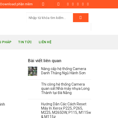
Download phần mềm
ẢI PHÁP
TIN TỨC
LIÊN HỆ
Bài viết liên quan
Nâng cấp hệ thống Camera
Danh Thắng Ngũ Hành Sơn
Thi công hệ thống Camera
quan sát Nhà máy nhựa Long
Thành tại Đà Nẵng
Hướng Dẫn Các Cách Reset
linh
Máy In Xerox P225, P265,
M225, M265DW, P115, M115w
& M115z