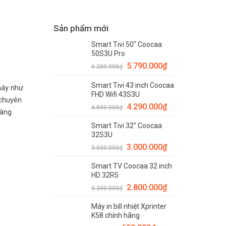
Sản phẩm mới
Smart Tivi 50" Coocaa
50S3U Pro
5.790.000
₫
6.200.000
₫
Smart Tivi 43 inch Coocaa
máy như
FHD Wifi 43S3U
 chuyên
4.290.000
₫
4.800.000
₫
hàng
Smart Tivi 32" Coocaa
32S3U
3.000.000
₫
3.500.000
₫
Smart TV Coocaa 32 inch
HD 32R5
2.800.000
₫
3.200.000
₫
Máy in bill nhiệt Xprinter
K58 chính hãng