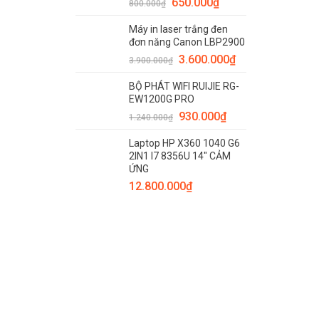
650.000
₫
800.000
₫
Máy in laser trắng đen
đơn năng Canon LBP2900
3.600.000
₫
3.900.000
₫
BỘ PHÁT WIFI RUIJIE RG-
EW1200G PRO
930.000
₫
1.240.000
₫
Laptop HP X360 1040 G6
2IN1 I7 8356U 14" CẢM
ỨNG
12.800.000
₫