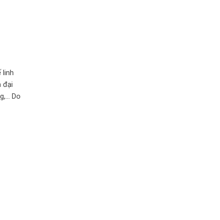
 linh
 đại
ng,… Do