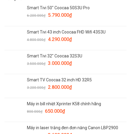
Smart Tivi 50" Coocaa 50S3U Pro
5.790.000
₫
6.200.000
₫
Smart Tivi 43 inch Coocaa FHD Wifi 43S3U
4.290.000
₫
4.800.000
₫
Smart Tivi 32" Coocaa 32S3U
3.000.000
₫
3.500.000
₫
Smart TV Coocaa 32 inch HD 32R5
2.800.000
₫
3.200.000
₫
Máy in bill nhiệt Xprinter K58 chính hãng
650.000
₫
800.000
₫
Máy in laser trắng đen đơn năng Canon LBP2900