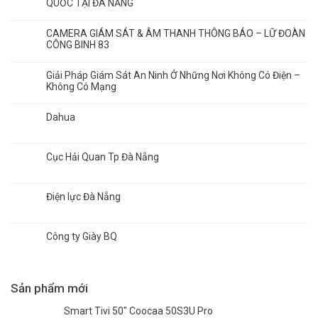
QUỐC TẠI ĐÀ NẴNG
CAMERA GIÁM SÁT & ÂM THANH THÔNG BÁO – LỮ ĐOÀN
CÔNG BINH 83
Giải Pháp Giám Sát An Ninh Ở Những Nơi Không Có Điện –
Không Có Mạng
Dahua
Cục Hải Quan Tp Đà Nẵng
Điện lực Đà Nẵng
Công ty Giày BQ
Sản phẩm mới
Smart Tivi 50" Coocaa 50S3U Pro