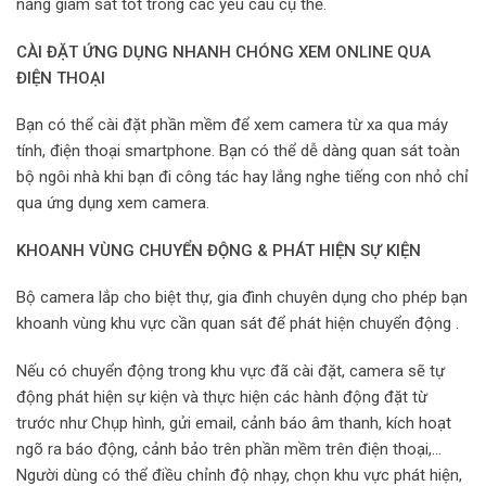
năng giám sát tốt trong các yêu cầu cụ thể.
CÀI ĐẶT ỨNG DỤNG NHANH CHÓNG XEM ONLINE QUA
ĐIỆN THOẠI
Bạn có thể cài đặt phần mềm để xem camera từ xa qua máy
tính, điện thoại smartphone. Bạn có thể dễ dàng quan sát toàn
bộ ngôi nhà khi bạn đi công tác hay lắng nghe tiếng con nhỏ chỉ
qua ứng dụng xem camera.
KHOANH VÙNG CHUYỂN ĐỘNG & PHÁT HIỆN SỰ KIỆN
Bộ camera lắp cho biệt thự, gia đình chuyên dụng cho phép bạn
khoanh vùng khu vực cần quan sát để phát hiện chuyển động .
Nếu có chuyển động trong khu vực đã cài đặt, camera sẽ tự
động phát hiện sự kiện và thực hiện các hành động đặt từ
trước như Chụp hình, gửi email, cảnh báo âm thanh, kích hoạt
ngõ ra báo động, cảnh bảo trên phần mềm trên điện thoại,…
Người dùng có thể điều chỉnh độ nhạy, chọn khu vực phát hiện,