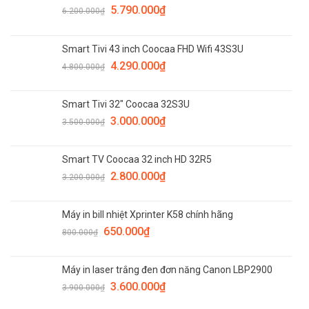
5.790.000
₫
6.200.000
₫
Smart Tivi 43 inch Coocaa FHD Wifi 43S3U
4.290.000
₫
4.800.000
₫
Smart Tivi 32" Coocaa 32S3U
3.000.000
₫
3.500.000
₫
Smart TV Coocaa 32 inch HD 32R5
2.800.000
₫
3.200.000
₫
Máy in bill nhiệt Xprinter K58 chính hãng
650.000
₫
800.000
₫
Máy in laser trắng đen đơn năng Canon LBP2900
3.600.000
₫
3.900.000
₫