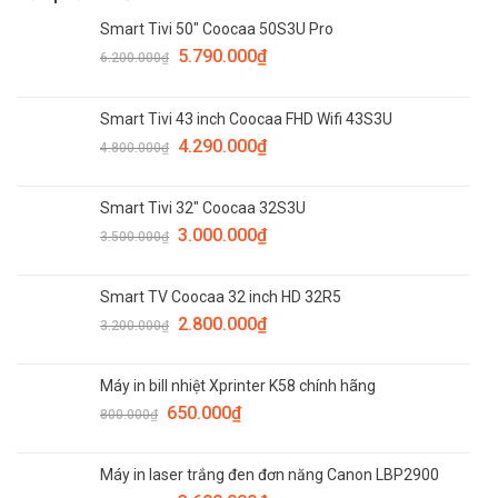
Smart Tivi 50" Coocaa 50S3U Pro
5.790.000
₫
6.200.000
₫
Smart Tivi 43 inch Coocaa FHD Wifi 43S3U
4.290.000
₫
4.800.000
₫
Smart Tivi 32" Coocaa 32S3U
3.000.000
₫
3.500.000
₫
Smart TV Coocaa 32 inch HD 32R5
2.800.000
₫
3.200.000
₫
Máy in bill nhiệt Xprinter K58 chính hãng
650.000
₫
800.000
₫
Máy in laser trắng đen đơn năng Canon LBP2900