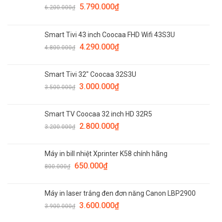
5.790.000
₫
6.200.000
₫
Smart Tivi 43 inch Coocaa FHD Wifi 43S3U
4.290.000
₫
4.800.000
₫
Smart Tivi 32" Coocaa 32S3U
3.000.000
₫
3.500.000
₫
Smart TV Coocaa 32 inch HD 32R5
2.800.000
₫
3.200.000
₫
Máy in bill nhiệt Xprinter K58 chính hãng
650.000
₫
800.000
₫
Máy in laser trắng đen đơn năng Canon LBP2900
3.600.000
₫
3.900.000
₫