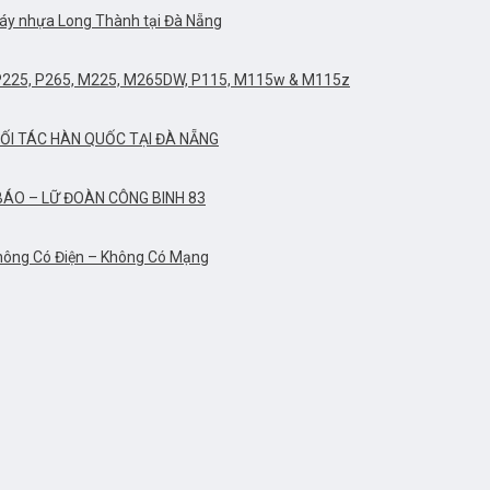
áy nhựa Long Thành tại Đà Nẵng
 P225, P265, M225, M265DW, P115, M115w & M115z
ỐI TÁC HÀN QUỐC TẠI ĐÀ NẴNG
ÁO – LỮ ĐOÀN CÔNG BINH 83
Không Có Điện – Không Có Mạng