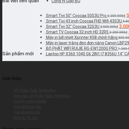
Bài viết liên quan
Công ty Giày BQ
5
Smart Tivi 50" Coocaa 50S3U Pro
6.200.000
₫
Smart Tivi 43 inch Coocaa FHD Wifi 43S3U
4.8
3.00
Smart Tivi 32" Coocaa 32S3U
3.500.000
₫
Smart TV Coocaa 32 inch HD 32R5
3.200.000
₫
Máy in bill nhiệt Xprinter K58 chính hãng
800.0
Máy in laser trắng đen đơn năng Canon LBP2
BỘ PHÁT WIFI RUIJIE RG-EW1200G PRO
1.240.
Sản phẩm mới
Laptop HP X360 1040 G6 2IN1 I7 8356U 14" 
Giới thiệu
Về Thiên Tuấn Technoloy
Hợp tác với
Thiên Tuấn Technoloy
Cơ hội nghề nghiệp
Quy chế hợp tác
Các khuyến mãi
Blog & Tin tức