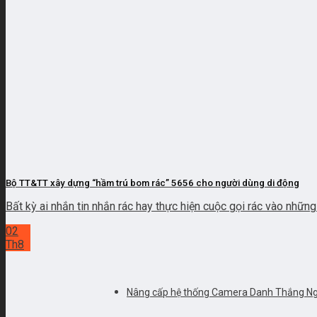
Bộ TT&TT xây dựng “hầm trú bom rác” 5656 cho người dùng di động
Bất kỳ ai nhắn tin nhắn rác hay thực hiện cuộc gọi rác vào những .
02
Th8
Nâng cấp hệ thống Camera Danh Thắng N