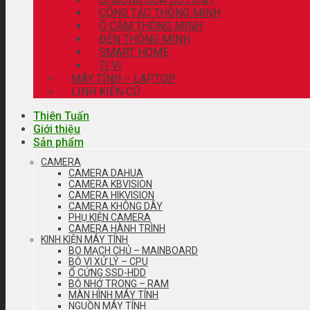
CÔNG TẮC THÔNG MINH
Ổ CẮM THÔNG MINH
ĐÈN THÔNG MINH
SMART HOME
TI VI
MÁY TÍNH – LAPTOP
LINH KIỆN CŨ
Thiên Tuấn
Giới thiệu
Sản phẩm
CAMERA
CAMERA DAHUA
CAMERA KBVISION
CAMERA HIKVISION
CAMERA KHÔNG DÂY
PHỤ KIỆN CAMERA
CAMERA HÀNH TRÌNH
KINH KIỆN MÁY TÍNH
BO MẠCH CHỦ – MAINBOARD
BỘ VI XỬ LÝ – CPU
Ổ CỨNG SSD-HDD
BỘ NHỚ TRONG – RAM
MÀN HÌNH MÁY TÍNH
NGUỒN MÁY TÍNH