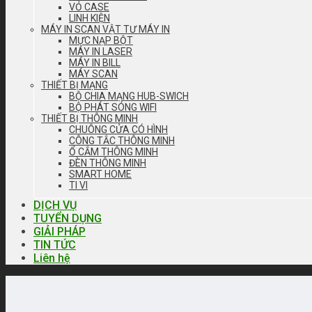
VỎ CASE
LINH KIỆN
MÁY IN SCAN VẬT TƯ MÁY IN
MỰC NẠP BỘT
MÁY IN LASER
MÁY IN BILL
MÁY SCAN
THIẾT BỊ MẠNG
BỘ CHIA MẠNG HUB-SWICH
BỘ PHÁT SÓNG WIFI
THIẾT BỊ THÔNG MINH
CHUÔNG CỬA CÓ HÌNH
CÔNG TẮC THÔNG MINH
Ổ CẮM THÔNG MINH
ĐÈN THÔNG MINH
SMART HOME
TI VI
DỊCH VỤ
TUYỂN DỤNG
GIẢI PHÁP
TIN TỨC
Liên hệ