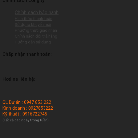
Chính sách công ty
Chính sách bảo hành
Hình thức thanh toán
Sử dụng khuyến mãi
Phương thức giao nhận
Chính sách đổi trả hàng
Hướng dẫn sử dụng
Chấp nhận thanh toán:
Hotline liên hệ:
QL Dự án : 0947 853 222
Kinh doanh : 0927853222
Kỹ thuật : 0916722745
(Tất cả các ngày trong tuần)