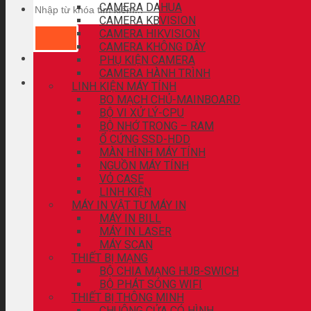
CAMERA DAHUA
CAMERA KBVISION
CAMERA HIKVISION
CAMERA KHÔNG DÂY
PHỤ KIỆN CAMERA
CAMERA HÀNH TRÌNH
LINH KIỆN MÁY TÍNH
BO MẠCH CHỦ-MAINBOARD
BỘ VI XỬ LÝ-CPU
BỘ NHỚ TRONG – RAM
Ổ CỨNG SSD-HDD
MÀN HÌNH MÁY TÍNH
NGUỒN MÁY TÍNH
VỎ CASE
LINH KIỆN
MÁY IN VẬT TƯ MÁY IN
MÁY IN BILL
MÁY IN LASER
MÁY SCAN
THIẾT BỊ MẠNG
BỘ CHIA MẠNG HUB-SWICH
BỘ PHÁT SÓNG WIFI
THIẾT BỊ THÔNG MINH
CHUÔNG CỬA CÓ HÌNH