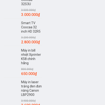
32S3U
3.500.000
₫
3.000.000
₫
Smart TV
Coocaa 32
inch HD 32R5
3.200.000
₫
2.800.000
₫
Máy in bill
nhiệt Xprinter
K58 chính
hãng
800.000
₫
650.000
₫
Máy in laser
trắng đen đơn
năng Canon
LBP2900
3.900.000
₫