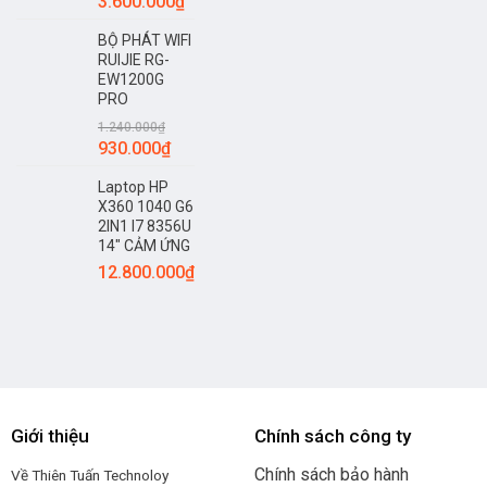
3.600.000
₫
BỘ PHÁT WIFI
RUIJIE RG-
EW1200G
PRO
1.240.000
₫
930.000
₫
Laptop HP
X360 1040 G6
2IN1 I7 8356U
14" CẢM ỨNG
12.800.000
₫
Giới thiệu
Chính sách công ty
Chính sách bảo hành
Về Thiên Tuấn Technoloy