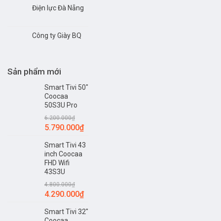
Điện lực Đà Nẵng
Công ty Giày BQ
Sản phẩm mới
Smart Tivi 50"
Coocaa
50S3U Pro
6.200.000
₫
5.790.000
₫
Smart Tivi 43
inch Coocaa
FHD Wifi
43S3U
4.800.000
₫
4.290.000
₫
Smart Tivi 32"
Coocaa