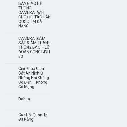
BÀN GIAO HỆ
THỐNG
CAMERA_WIFI
CHO ĐỐI TÁC HÀN
QUỐC TẠI ĐÀ
NẴNG
CAMERA GIÁM
SÁT & ÂM THANH
THÔNG BÁO – LỮ
ĐOÀN CÔNG BINH
83
Giải Pháp Giám
Sát An Ninh Ở
Những Nơi Không
Có Điện – Không
Có Mạng
Dahua
Cục Hải Quan Tp
Đà Nẵng