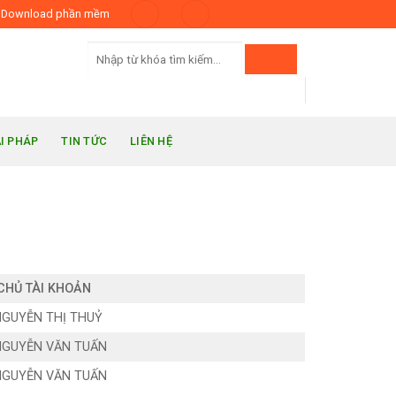
Download phần mềm
ẢI PHÁP
TIN TỨC
LIÊN HỆ
CHỦ TÀI KHOẢN
NGUYỄN THỊ THUỶ
NGUYỄN VĂN TUẤN
NGUYỄN VĂN TUẤN