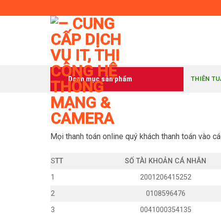
Skip
to
content
Danh mục sản phẩm
THIÊN T
Mọi thanh toán online quý khách thanh toán vào cá
S
TT
SỐ TÀI KHOẢN CÁ NHÂN
1
2001206415252
2
0108596476
3
0041000354135