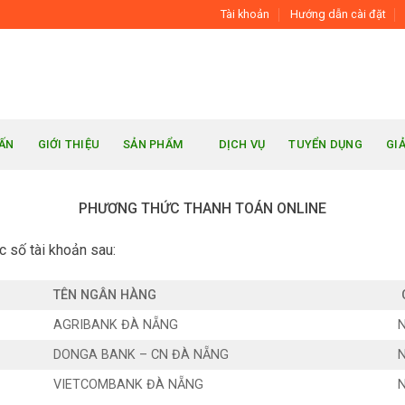
Tài khoản
Hướng dẫn cài đặt
UẤN
GIỚI THIỆU
SẢN PHẨM
DỊCH VỤ
TUYỂN DỤNG
GI
PHƯƠNG THỨC THANH TOÁN ONLINE
c số tài khoản sau:
TÊN NGÂN HÀNG
AGRIBANK ĐÀ NẴNG
DONGA BANK – CN ĐÀ NẴNG
VIETCOMBANK ĐÀ NẴNG